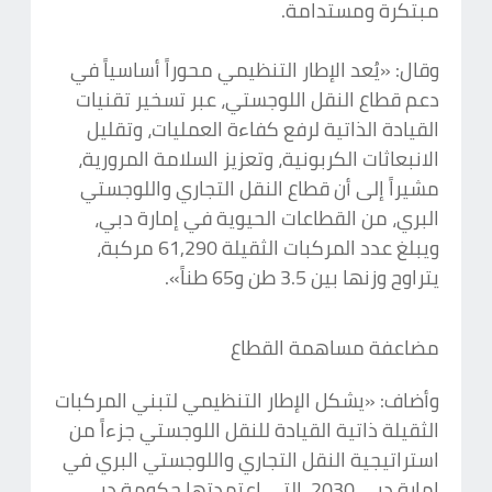
مبتكرة ومستدامة.
وقال: «يُعد الإطار التنظيمي محوراً أساسياً في
دعم قطاع النقل اللوجستي، عبر تسخير تقنيات
القيادة الذاتية لرفع كفاءة العمليات، وتقليل
الانبعاثات الكربونية، وتعزيز السلامة المرورية،
مشيراً إلى أن قطاع النقل التجاري واللوجستي
البري، من القطاعات الحيوية في إمارة دبي،
ويبلغ عدد المركبات الثقيلة 61,290 مركبة،
يتراوح وزنها بين 3.5 طن و65 طناً».
مضاعفة مساهمة القطاع
وأضاف: «يشكل الإطار التنظيمي لتبني المركبات
الثقيلة ذاتية القيادة للنقل اللوجستي جزءاً من
استراتيجية النقل التجاري واللوجستي البري في
إمارة دبي 2030، التي اعتمدتها حكومة دبي،