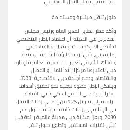
التجزئة في مجال النقل اللوجستي.
حلول تنقل مبتكرة ومستدامة
وأكد مطر الطاير المدير العام ورئيس مجلس
المديرين في الهيئة، أن اعتماد الإطار التنظيمي
لتشغيل المركبات الثقيلة ذاتية القيادة في
إمارة دبي، يأتي ترجمة لرؤية القيادة الرشيدة
،حفظها الله، في تعزيز التنافسية العالمية لإمارة
دبي باعتبارها مركزاً رائداً للمال والأعمال
والاقتصاد، ودعم أجندة دبي الاقتصادية (D33)،
ويشكل الإطار خطوة نوعية نحو تحقيق أهداف
استراتيجية دبي للتنقل الذكي ذاتي القيادة،
الرامية إلى تحويل 25% من إجمالي رحلات التنقل
في الإمارة إلى رحلات ذاتية القيادة بحلول عام
2030، ويعزز مكانة دبي مدينةً عالمية رائدة في
تبنّي تقنيات المستقبل وتطوير حلول تنقل