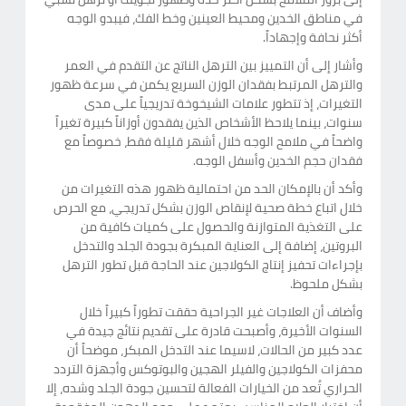
في مناطق الخدين ومحيط العينين وخط الفك، فيبدو الوجه
أكثر نحافة وإجهاداً.
وأشار إلى أن التمييز بين الترهل الناتج عن التقدم في العمر
والترهل المرتبط بفقدان الوزن السريع يكمن في سرعة ظهور
التغيرات، إذ تتطور علامات الشيخوخة تدريجياً على مدى
سنوات، بينما يلاحظ الأشخاص الذين يفقدون أوزاناً كبيرة تغيراً
واضحاً في ملامح الوجه خلال أشهر قليلة فقط، خصوصاً مع
فقدان حجم الخدين وأسفل الوجه.
وأكد أن بالإمكان الحد من احتمالية ظهور هذه التغيرات من
خلال اتباع خطة صحية لإنقاص الوزن بشكل تدريجي، مع الحرص
على التغذية المتوازنة والحصول على كميات كافية من
البروتين، إضافة إلى العناية المبكرة بجودة الجلد والتدخل
بإجراءات تحفيز إنتاج الكولاجين عند الحاجة قبل تطور الترهل
بشكل ملحوظ.
وأضاف أن العلاجات غير الجراحية حققت تطوراً كبيراً خلال
السنوات الأخيرة، وأصبحت قادرة على تقديم نتائج جيدة في
عدد كبير من الحالات، لاسيما عند التدخل المبكر، موضحاً أن
محفزات الكولاجين والفيلر الهجين والبوتوكس وأجهزة التردد
الحراري تُعد من الخيارات الفعالة لتحسين جودة الجلد وشده، إلا