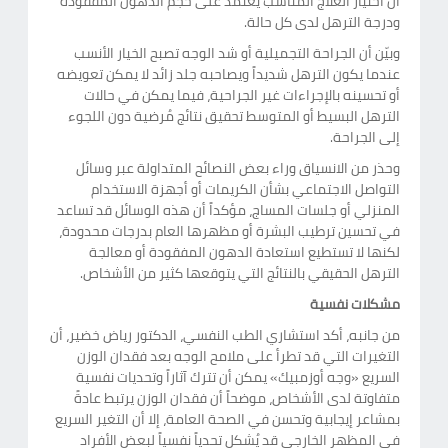
أن اختيار العلاج المناسب يعتمد على حجم الدهون المفقودة
ودرجة الترهل لدى كل حالة.
وبيّن أن الجراحة التجميلية أو شد الوجه تصبح الخيار الأنسب
عندما يكون الترهل شديداً ويصاحبه جلد زائد لا يمكن تعويضه
أو تحسينه بالإجراءات غير الجراحية، فيما يمكن في حالات
الترهل البسيط أو المتوسط تحقيق نتائج مُرضية دون اللجوء
إلى الجراحة.
وحذر من الانسياق وراء بعض النصائح المتداولة عبر وسائل
التواصل الاجتماعي بشأن الكريمات أو أجهزة الاستخدام
المنزلي أو جلسات المساج، مؤكداً أن هذه الوسائل قد تساعد
في تحسين ترطيب البشرة أو مظهرها العام بدرجات محدودة،
لكنها لا تستطيع استعادة الدهون المفقودة أو معالجة
الترهل الحقيقي بالنتائج التي يتوقعها كثير من الأشخاص.
مشكلات نفسية
من جانبه، أكد استشاري الطب النفسي، الدكتور رياض خضير، أن
التغيرات التي قد تطرأ على ملامح الوجه بعد فقدان الوزن
السريع «وجه أوزمبيك» يمكن أن تترك آثاراً وتحديات نفسية
متفاوتة لدى الأشخاص، موضحاً أن فقدان الوزن يرتبط عادةً
بمشاعر إيجابية وتحسن في الصحة العامة، إلا أن التغير السريع
في المظهر الخارجي قد يُشكل تحدياً نفسياً لبعض الأفراد