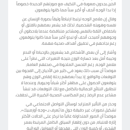
الذين يجدون صعوبة في التكيف مع صورتهم الجديدة خصوصاً
إذا بدا الوجه أنحف أو أكبر سناً مما كانوا يتوقعون.
وقال إن ملامح الوجه ترتبط ارتباطاً وثيقاً بصورة الإنسان عن
نفسه وهويته الشخصية، لذلك قد يشعر بعضهم بالقلق أو
بانخفاض الثقة بالنفس ومشاعر متناقضة عندما يلاحظون أن
وجوههم أصبحت أنحف أو تبدو أكبر سناً مما كانوا يتوقعون،
رغم نجاحهم في تحقيق أهداف صحية مهمة.
وأشار إلى أن بعض الأشخاص قد يشعرون بالإحباط أو الندم
وخيبة أمل بعد خسارة الوزن نتيجة التغيرات التي تطرأ على
ملامح الوجه، رغم التحسن الملحوظ في صحتهم العامة،
موضحاً أن سبب ذلك يعود في كثير من الأحيان إلى الفجوة بين
التوقعات والواقع، إذ يبدأ بعضهم رحلة إنقاص الوزن وهم
يتوقعون الحصول على مظهر أكثر شباباً وحيوية، وعندما لا
تتطابق النتائج الجمالية بالكامل مع تلك التوقعات قد تنشأ
مشاعر عدم الرضا، رغم المكاسب الصحية الكبيرة التي تحققت.
وحذر من التأثير المتزايد لوسائل التواصل الاجتماعي في
تشكيل تصورات غير دقيقة حول ما يُعرف بـ«وجه أوزمبيك»،
موضحاً أن الصور المتداولة غالباً ما تركز على الحالات الأكثر
إثارة للانتباه، من دون إظهار السياق الكامل المرتبط بعمر
الشخص أو كمية الوزن التي فقدها أو العوامل الوراثية