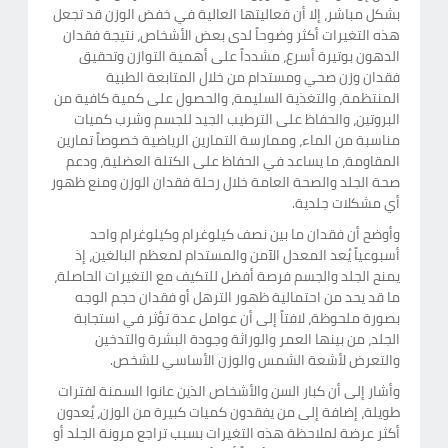
بشكل مباشر، إلا أن فعاليتها العالية في خفض الوزن قد تجعل
هذه التغيرات أكثر وضوحاً لدى بعض الأشخاص، نتيجة فقدان
الدهون بوتيرة أسرع، مشدداً على أهمية التوازن وتحقيق
فقدان وزن صحي ومستدام من خلال المتابعة الطبية
المنتظمة، والتغذية السليمة، والحصول على كمية كافية من
البروتين، والحفاظ على الترطيب الجيد للجسم وشرب كميات
مناسبة من الماء، وممارسة التمارين الرياضية خصوصاً تمارين
المقاومة، ما يساعد في الحفاظ على الكتلة العضلية، ودعم
صحة الجلد والصحة العامة خلال رحلة فقدان الوزن ومنع ظهور
أي مشكلات جلدية.
وأوضح أن فقدان ما بين نصف كيلوغرام وكيلوغرام واحد
أسبوعياً يُعد المعدل الآمن والمستدام لمعظم البالغين، إذ
يمنح الجلد والجسم فرصة أفضل للتكيف مع التغيرات الحاصلة،
ما قد يحد من احتمالية ظهور الترهل أو فقدان حجم الوجه
بصورة ملحوظة، لافتاً إلى أن عوامل عدة تؤثر في استجابة
الجلد، من بينها العمر والوراثة وجودة البشرة والتدخين
والتعرض لأشعة الشمس والوزن الأساسي للشخص.
وأشار إلى أن كبار السن والأشخاص الذين عانوا السمنة لفترات
طويلة، إضافة إلى من يفقدون كميات كبيرة من الوزن، يُعدون
أكثر عرضة لملاحظة هذه التغيرات بسبب تراجع مرونة الجلد أو