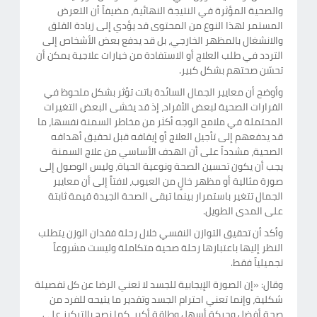
والصحية المؤثرة في النتيجة النهائية، مضيفاً أن التعرض
المستمر لهذا النوع من المحتوى قد يؤدي إلى زيادة القلق
والانشغال بالمظهر الخارجي، بل قد يدفع بعض الأشخاص إلى
التردد في طلب العلاج أو الاستفادة من خيارات علاجية يمكن أن
تحسّن صحتهم بشكل كبير.
وأوضح أن معايير الجمال السائدة باتت تؤثر بشكل ملحوظ في
القرارات الصحية لبعض الأفراد، إذ قد يخشى البعض التغيرات
المحتملة في ملامح الوجه أكثر من مخاطر السمنة نفسها، ما
قد يدفعهم إلى تأجيل العلاج أو إيقافه قبل تحقيق أهدافه
الصحية، مشدداً على أن الهدف الأساسي من علاج السمنة
يجب أن يكون تحسين الصحة ونوعية الحياة، وليس الوصول إلى
صورة مثالية أو مظهر خالٍ من العيوب، لافتاً إلى أن معايير
الجمال تتغير باستمرار بينما تبقى الصحة الجيدة قيمة ثابتة
على المدى الطويل.
وأكد أن تحقيق التوازن النفسي خلال رحلة فقدان الوزن يتطلب
النظر إليها باعتبارها رحلة صحية متكاملة وليست مشروعاً
تجميلياً فقط.
وقال: «إن الصورة الإيجابية للجسد لا تعني الرضا عن كل تفصيلة
شكلية، وإنما تعني احترام الجسد وتقدير ما يتيحه للفرد من
صحة أفضل وحركة أسهل وطاقة أكبر، كما نصح بالتركيز على