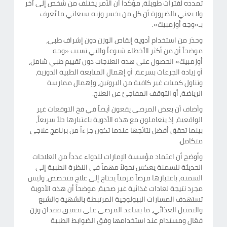
تمدده لفترات طويلة، مؤكداً أن الأمر يختلف من شخص إلى آخر
ولا يعني بالضرورة أن كل من يخسر وزنه سيعاني ما يُعرف
بـ«وجه أوزمبيك».
وحذر من استخدام أدوية إنقاص الوزن دون إشراف طبي،
موضحاً أن من أكثر الأخطاء شيوعاً والتي تسبب «وجه
أوزمبيك» الحصول على هذه العلاجات دون تقييم طبي شامل،
أو زيادة الجرعات بسرعة، أو إهمال المتابعة الطبية الدورية،
وتناول كميات غير كافية من البروتين، وإهمال ممارسة
الرياضة، أو التوقف المفاجئ عن العلاج.
وأضاف أن بعض المرضى يقعون أيضاً في فخ التوقعات غير
الواقعية، إذ يتعاملون مع هذه الأدوية باعتبارها حلاً سريعاً،
بينما تحقق أفضل نتائجها عندما تكون جزءاً من برنامج علاجي
متكامل.
وأوضح أن اعتماد مؤسسة الإمارات للدواء عدداً من العلاجات
الحديثة للسمنة يعكس تحولاً مهماً في النظرة الطبية إلى
السمنة، باعتبارها مرضاً مزمناً يحتاج إلى علاج متخصص، وليس
مجرد نتيجة لعادات غذائية غير صحية، موضحاً أن هذه الأدوية
تستهدف المسارات البيولوجية المرتبطة بالشهية والشبع
والتمثيل الغذائي، ما يساعد المرضى على تحقيق فقدان وزن
فعّال ومستدام عند استخدامها وفق الضوابط الطبية