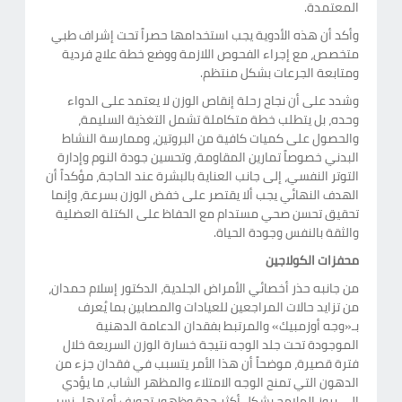
المعتمدة.
وأكد أن هذه الأدوية يجب استخدامها حصراً تحت إشراف طبي
متخصص، مع إجراء الفحوص اللازمة ووضع خطة علاج فردية
ومتابعة الجرعات بشكل منتظم.
وشدد على أن نجاح رحلة إنقاص الوزن لا يعتمد على الدواء
وحده، بل يتطلب خطة متكاملة تشمل التغذية السليمة،
والحصول على كميات كافية من البروتين، وممارسة النشاط
البدني خصوصاً تمارين المقاومة، وتحسين جودة النوم وإدارة
التوتر النفسي، إلى جانب العناية بالبشرة عند الحاجة، مؤكداً أن
الهدف النهائي يجب ألا يقتصر على خفض الوزن بسرعة، وإنما
تحقيق تحسن صحي مستدام مع الحفاظ على الكتلة العضلية
والثقة بالنفس وجودة الحياة.
محفزات الكولاجين
من جانبه حذر أخصائي الأمراض الجلدية، الدكتور إسلام حمدان،
من تزايد حالات المراجعين للعيادات والمصابين بما يُعرف
بـ«وجه أوزمبيك» والمرتبط بفقدان الدعامة الدهنية
الموجودة تحت جلد الوجه نتيجة خسارة الوزن السريعة خلال
فترة قصيرة، موضحاً أن هذا الأمر يتسبب في فقدان جزء من
الدهون التي تمنح الوجه الامتلاء والمظهر الشاب، ما يؤدي
إلى بروز الملامح بشكل أكثر حدة وظهور تجويف أو ترهل نسبي