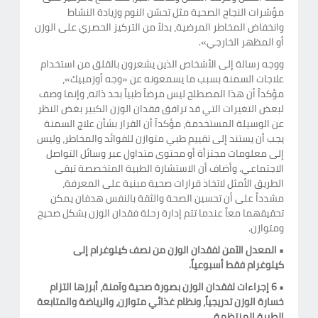
مؤشرات النجاح الصحية مثل تحسّن النوم وزيادة النشاط
وانخفاض المخاطر المرضية، بدلاً من التركيز الحصري على الوزن
أو المظهر الخارجي».
ووجه رسالة إلى الأشخاص الذين يشعرون بالقلق من استخدام
علاجات السمنة بسبب ما يسمعونه عن «وجه أوزمبيك»،
مؤكداً أن هذا المصطلح ليس مرضاً طبياً بحد ذاته، وإنما وصف
لبعض التغيرات التي قد ترافق فقدان الوزن الكبير بغض النظر
عن الوسيلة المستخدمة، مؤكداً أن القرار بشأن علاج السمنة
يجب أن يستند إلى تقييم طبي متوازن للفوائد والمخاطر، وليس
إلى معلومات مجتزأة أو محتوى متداول عبر وسائل التواصل
الاجتماعي. وأضاف أن الاستشارة الطبية المتخصصة تبقى
الطريق الأمثل لاتخاذ قرارات صحية مبنية على المعرفة،
مشدداً على أن تحسين الصحة والثقة بالنفس هدفان يمكن
تحقيقهما معاً عندما تتم إدارة رحلة فقدان الوزن بشكل صحيح
ومتوازن.
• المعدل الآمن لفقدان الوزن من نصف كيلوغرام إلى
كيلوغرام فقط أسبوعياً.
• 6 إجراءات لفقدان الوزن بصورة صحية وآمنة، أبرزها التزام
خسارة الوزن تدريجياً، ونظام غذائي متوازن، والرياضة والمتابعة
الطبية المنتظمة.