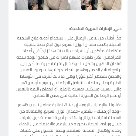
دبي، الإمارات العربية المتحدة:
حذّر أطباء من تنامي الإقبال على استخدام أدوية علاج السمنة
الحديثة بهدف فقدان الوزن السريع دون اتباع خطة علاجية
متكاملة، مؤكدين أن العيادات باتت تشهد تزايداً في أعداد
المراجعين الذين ظهرت عليهم تغيرات في ملامح الوجه نتيجة
فقدان الدهون بشكل ملحوظ خلال فترة قصيرة، ما أدى إلى
تراجع امتلاء الخدين وظهور التجاعيد والترهلات وبروز العينين
والخدين بمظهر أكثر غؤوراً وهي ما باتت تُعرف في الأوساط
الطبية وعلى منصات التواصل الاجتماعي بـ«وجه أوزمبيك»،
والتي تسبب مشكلات نفسية كالقلق أو انخفاض الثقة بالنفس
أو عدم الرضا عن الصورة الذاتية لدى بعض الأشخاص.
وقالوا لـ«الإمارات اليوم» إن هناك ثمانية عوامل تسبب ظهور
«وجه أوزمبيك»، تشمل: «فقدان الوزن السريع، والمعاناة من
السمنة لفترات طويلة، واستخدام أدوية السمنة دون إشراف
طبي، وزيادة الجرعات بصورة متسارعة، والاعتماد على الدواء
وحده، وإهمال التغذية السليمة، وعدم الحصول على كميات