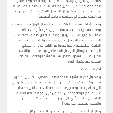
كافية من البروتين، وإهمال ممارسة الرياضة خصوصاً تمارين
المقاومة، فضلاً عن التدخين وضعف الترطيب والمتابعة الطبية
غير المنتظمة»، مؤكدين أن المعدل الآمن لفقدان الوزن يراوح
بين نصف كيلوغرام وكيلوغرام واحد أسبوعياً.
وحدد الأطباء ستة إجراءات أساسية لفقدان الوزن بصورة صحية
وآمنة، تشمل: «الالتزام بخسارة الوزن تدريجياً، واتباع نظام
غذائي متوازن غني بالبروتين، وممارسة الرياضة، والحفاظ على
الترطيب الجيد، والحصول على نوم كافٍ، والالتزام بالمتابعة
الطبية المنتظمة»، كما حذروا من الانجراف وراء النصائح
الرائجة عبر وسائل التواصل الاجتماعي أو المنتجات والأجهزة
المنزلية التي تُسوّق كحلول سريعة لشد الوجه واستعادة
امتلائه بعد فقدان الوزن.
أدوية السمنة
وتفصيلاً، حذر استشاري الغدد الصماء والطب الباطني، الدكتور
فرات وهاب، من فقدان الوزن خلال فترة زمنية قصيرة، ما يؤدي
إلى ما يُعرف بـ«وجه أوزمبيك» نتيجة للتغيرات التي قد تطرأ
على ملامح الوجه وفقدان الدهون في الوجه وتراجع امتلائه
الطبيعي، ما قد يؤدي إلى بروز التجاعيد أو ظهور الخدين
والعينين بمظهر أكثر غؤوراً.
وقال إن أدوية إنقاص الوزن المنتشرة لا تسبب ترهل الوجه