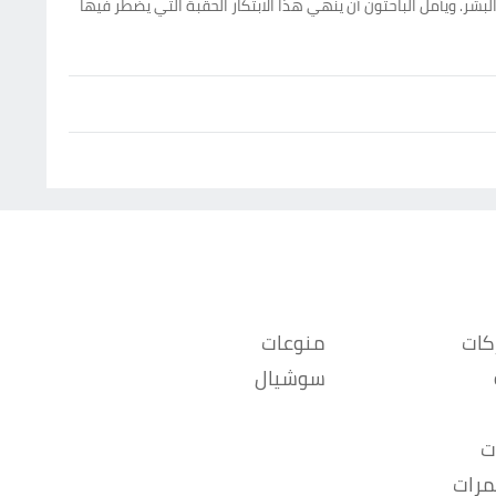
لبشر. ويأمل الباحثون أن ينهي هذا الابتكار الحقبة التي يضطر فيها
كات
منوعات
سوشيال
ت
مرات