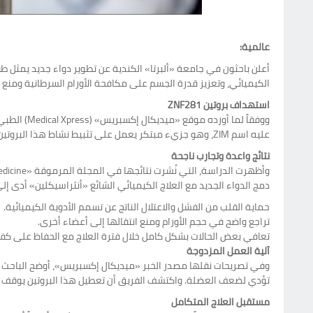
عالمية:
أعلن باحثون في جامعة «ألبرتا» الكندية عن تطوير دواء جديد يمثل ط
الكيميائي، وتعزيز قدرة الجسم على مكافحة الأورام السرطانية ومنع ا
استهداف بروتين ZNF281
عليه اسم ZIM، وهو جزيء مبتكر يعمل على تثبيط نشاط هذا البروتين الذي يلعب دوراً مزدوجاً وضاراً في الجسم؛ إذ يحفز تلف خلايا القلب أثناء العلاج الكيميائي، بينما يدعم في الوقت نفسه نمو وانتشار الخلايا السرطانية.
نتائج واعدة وتجارب ناجحة
دمج الدواء الجديد مع العلاج الكيميائي الشائع «أنثراسيكلين» أدى إلى
حماية القلب من الفشل والاعتلال الناتج عن تسمم الأدوية الكيميائية.
تراجع واضح في حجم الأورام ومنع انتقالها إلى أعضاء أخرى.
تعافي بعض الحالات بشكل كامل خلال فترة العلاج مع الحفاظ على كفا
آلية العمل المزدوجة
تؤدي لضعف العضلة. واكتشف الفريق أن تعطيل هذا البروتين يوقف سلس
مستقبل العلاج المتكامل