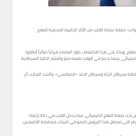
: حماية عضلة القلب من الآثار الجانبية المدمرة للعلاج
(Medical Xpress) الطبي، فقد نجح الفريق البحثي في تحديد بروتين يُعرف باسم ZNF281 كهدف رئيسي للعلاج. وبناءً على هذا الاكتشاف، طوّر العلماء مركباً دوائياً أطلقوا
وقة «Science Translational Medicine»، نتائج لافتة عند اختبار عقار ZIM على نماذج مخبرية مصابة بسرطان الرئة وسرطان الجلد «الميلانيني». وأثبتت التجارب أن
كسبريس»، أوضح الباحث الرئيسي الأستاذ المشارك غوبيناث سوتيندرا، أن بروتين ZNF281 ينشط بشكل خاص تحت ضغط العلاج الكيميائي، مما يدخل القلب في حالة إجهاد
م التي تستغل هذا البروتين للنمو في البيئات منخفضة الأكسجين.