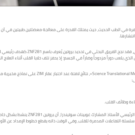
فرة في الطب الحديث، حيث يمتلك القدرة على معالجة معضلتين طبيتين في آن واحد
نتشارها.
ووفقاً لما أورده موقع «ميديكال إكسبريس» 
وأظهرت الدراسة، التي نُشرت نتائجها في المجلة المرم
:
ءة وظائف القلب.
وفي تصريحات نقلها مصدر الخبر «ميديكال إ
لة التفاعلات المدمرة للقلب، وفي الوقت ذاته يقطع خطوط الإمداد عن الأورا