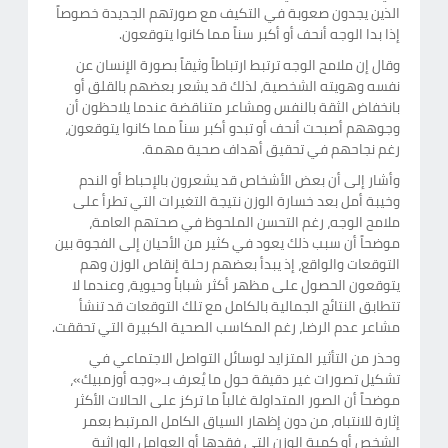
الذين يجدون صعوبة في التكيف مع صورتهم الجديدة خصوصاً
إذا بدا الوجه أنحف أو أكبر سناً مما كانوا يتوقعون.
وقال إن ملامح الوجه ترتبط ارتباطاً وثيقاً بصورة الإنسان عن
نفسه وهويته الشخصية، لذلك قد يشعر بعضهم بالقلق أو
بانخفاض الثقة بالنفس ومشاعر متناقضة عندما يلاحظون أن
وجوههم أصبحت أنحف أو تبدو أكبر سناً مما كانوا يتوقعون،
رغم نجاحهم في تحقيق أهداف صحية مهمة.
وأشار إلى أن بعض الأشخاص قد يشعرون بالإحباط أو الندم
وخيبة أمل بعد خسارة الوزن نتيجة التغيرات التي تطرأ على
ملامح الوجه، رغم التحسن الملحوظ في صحتهم العامة،
موضحاً أن سبب ذلك يعود في كثير من الأحيان إلى الفجوة بين
التوقعات والواقع، إذ يبدأ بعضهم رحلة إنقاص الوزن وهم
يتوقعون الحصول على مظهر أكثر شباباً وحيوية، وعندما لا
تتطابق النتائج الجمالية بالكامل مع تلك التوقعات قد تنشأ
مشاعر عدم الرضا، رغم المكاسب الصحية الكبيرة التي تحققت.
وحذر من التأثير المتزايد لوسائل التواصل الاجتماعي في
تشكيل تصورات غير دقيقة حول ما يُعرف بـ«وجه أوزمبيك»،
موضحاً أن الصور المتداولة غالباً ما تركز على الحالات الأكثر
إثارة للانتباه، من دون إظهار السياق الكامل المرتبط بعمر
الشخص أو كمية الوزن التي فقدها أو العوامل الوراثية