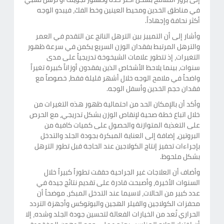
في مناطق الخدين ومحيط العينين وخط الفك، فيبدو الوجه
أكثر نحافة وإجهاداً.
وأشار إلى أن التمييز بين الترهل الناتج عن التقدم في العمر
والترهل المرتبط بفقدان الوزن السريع يكمن في سرعة ظهور
التغيرات، إذ تتطور علامات الشيخوخة تدريجياً على مدى
سنوات، بينما يلاحظ الأشخاص الذين يفقدون أوزاناً كبيرة تغيراً
واضحاً في ملامح الوجه خلال أشهر قليلة فقط، خصوصاً مع
فقدان حجم الخدين وأسفل الوجه.
وأكد أن بالإمكان الحد من احتمالية ظهور هذه التغيرات من
خلال اتباع خطة صحية لإنقاص الوزن بشكل تدريجي، مع الحرص
على التغذية المتوازنة والحصول على كميات كافية من
البروتين، إضافة إلى العناية المبكرة بجودة الجلد والتدخل
بإجراءات تحفيز إنتاج الكولاجين عند الحاجة قبل تطور الترهل
بشكل ملحوظ.
وأضاف أن العلاجات غير الجراحية حققت تطوراً كبيراً خلال
السنوات الأخيرة، وأصبحت قادرة على تقديم نتائج جيدة في
عدد كبير من الحالات، لاسيما عند التدخل المبكر، موضحاً أن
محفزات الكولاجين والفيلر الهجين والبوتوكس وأجهزة التردد
الحراري تُعد من الخيارات الفعالة لتحسين جودة الجلد وشده، إلا