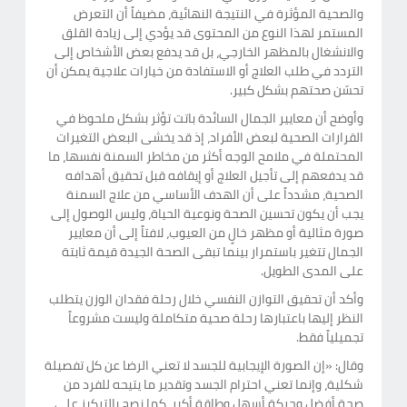
والصحية المؤثرة في النتيجة النهائية، مضيفاً أن التعرض
المستمر لهذا النوع من المحتوى قد يؤدي إلى زيادة القلق
والانشغال بالمظهر الخارجي، بل قد يدفع بعض الأشخاص إلى
التردد في طلب العلاج أو الاستفادة من خيارات علاجية يمكن أن
تحسّن صحتهم بشكل كبير.
وأوضح أن معايير الجمال السائدة باتت تؤثر بشكل ملحوظ في
القرارات الصحية لبعض الأفراد، إذ قد يخشى البعض التغيرات
المحتملة في ملامح الوجه أكثر من مخاطر السمنة نفسها، ما
قد يدفعهم إلى تأجيل العلاج أو إيقافه قبل تحقيق أهدافه
الصحية، مشدداً على أن الهدف الأساسي من علاج السمنة
يجب أن يكون تحسين الصحة ونوعية الحياة، وليس الوصول إلى
صورة مثالية أو مظهر خالٍ من العيوب، لافتاً إلى أن معايير
الجمال تتغير باستمرار بينما تبقى الصحة الجيدة قيمة ثابتة
على المدى الطويل.
وأكد أن تحقيق التوازن النفسي خلال رحلة فقدان الوزن يتطلب
النظر إليها باعتبارها رحلة صحية متكاملة وليست مشروعاً
تجميلياً فقط.
وقال: «إن الصورة الإيجابية للجسد لا تعني الرضا عن كل تفصيلة
شكلية، وإنما تعني احترام الجسد وتقدير ما يتيحه للفرد من
صحة أفضل وحركة أسهل وطاقة أكبر، كما نصح بالتركيز على