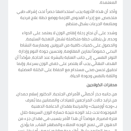
المعتمدة.
وأكد أن هذه الأدوية يجب استخدامها حصراً تحت إشراف طبي
متخصص، مع إجراء الفحوص اللازمة ووضع خطة علاج فردية
ومتابعة الجرعات بشكل منتظم.
وشدد على أن نجاح رحلة إنقاص الوزن لا يعتمد على الدواء
وحده، بل يتطلب خطة متكاملة تشمل التغذية السليمة،
والحصول على كميات كافية من البروتين، وممارسة النشاط
البدني خصوصاً تمارين المقاومة، وتحسين جودة النوم وإدارة
التوتر النفسي، إلى جانب العناية بالبشرة عند الحاجة، مؤكداً أن
الهدف النهائي يجب ألا يقتصر على خفض الوزن بسرعة، وإنما
تحقيق تحسن صحي مستدام مع الحفاظ على الكتلة العضلية
والثقة بالنفس وجودة الحياة.
محفزات الكولاجين
من جانبه حذر أخصائي الأمراض الجلدية، الدكتور إسلام حمدان،
من تزايد حالات المراجعين للعيادات والمصابين بما يُعرف
بـ«وجه أوزمبيك» والمرتبط بفقدان الدعامة الدهنية
الموجودة تحت جلد الوجه نتيجة خسارة الوزن السريعة خلال
فترة قصيرة، موضحاً أن هذا الأمر يتسبب في فقدان جزء من
الدهون التي تمنح الوجه الامتلاء والمظهر الشاب، ما يؤدي
إلى بروز الملامح بشكل أكثر حدة وظهور تجويف أو ترهل نسبي