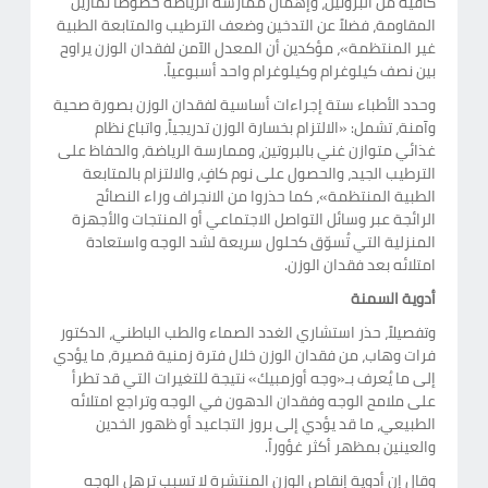
كافية من البروتين، وإهمال ممارسة الرياضة خصوصاً تمارين
المقاومة، فضلاً عن التدخين وضعف الترطيب والمتابعة الطبية
غير المنتظمة»، مؤكدين أن المعدل الآمن لفقدان الوزن يراوح
بين نصف كيلوغرام وكيلوغرام واحد أسبوعياً.
وحدد الأطباء ستة إجراءات أساسية لفقدان الوزن بصورة صحية
وآمنة، تشمل: «الالتزام بخسارة الوزن تدريجياً، واتباع نظام
غذائي متوازن غني بالبروتين، وممارسة الرياضة، والحفاظ على
الترطيب الجيد، والحصول على نوم كافٍ، والالتزام بالمتابعة
الطبية المنتظمة»، كما حذروا من الانجراف وراء النصائح
الرائجة عبر وسائل التواصل الاجتماعي أو المنتجات والأجهزة
المنزلية التي تُسوّق كحلول سريعة لشد الوجه واستعادة
امتلائه بعد فقدان الوزن.
أدوية السمنة
وتفصيلاً، حذر استشاري الغدد الصماء والطب الباطني، الدكتور
فرات وهاب، من فقدان الوزن خلال فترة زمنية قصيرة، ما يؤدي
إلى ما يُعرف بـ«وجه أوزمبيك» نتيجة للتغيرات التي قد تطرأ
على ملامح الوجه وفقدان الدهون في الوجه وتراجع امتلائه
الطبيعي، ما قد يؤدي إلى بروز التجاعيد أو ظهور الخدين
والعينين بمظهر أكثر غؤوراً.
وقال إن أدوية إنقاص الوزن المنتشرة لا تسبب ترهل الوجه