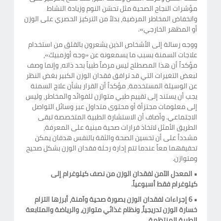
مؤشرات النجاح الصحية مثل تحسّن النوم وزيادة النشاط
وانخفاض المخاطر المرضية، بدلاً من التركيز الحصري على الوزن
أو المظهر الخارجي».
ووجه رسالة إلى الأشخاص الذين يشعرون بالقلق من استخدام
علاجات السمنة بسبب ما يسمعونه عن «وجه أوزمبيك»،
مؤكداً أن هذا المصطلح ليس مرضاً طبياً بحد ذاته، وإنما وصف
لبعض التغيرات التي قد ترافق فقدان الوزن الكبير بغض النظر
عن الوسيلة المستخدمة، مؤكداً أن القرار بشأن علاج السمنة
يجب أن يستند إلى تقييم طبي متوازن للفوائد والمخاطر، وليس
إلى معلومات مجتزأة أو محتوى متداول عبر وسائل التواصل
الاجتماعي. وأضاف أن الاستشارة الطبية المتخصصة تبقى
الطريق الأمثل لاتخاذ قرارات صحية مبنية على المعرفة،
مشدداً على أن تحسين الصحة والثقة بالنفس هدفان يمكن
تحقيقهما معاً عندما تتم إدارة رحلة فقدان الوزن بشكل صحيح
ومتوازن.
• المعدل الآمن لفقدان الوزن من نصف كيلوغرام إلى
كيلوغرام فقط أسبوعياً.
• 6 إجراءات لفقدان الوزن بصورة صحية وآمنة، أبرزها التزام
خسارة الوزن تدريجياً، ونظام غذائي متوازن، والرياضة والمتابعة
الطبية المنتظمة.