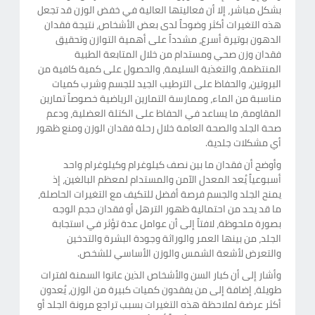
بشكل مباشر، إلا أن فعاليتها العالية في خفض الوزن قد تجعل
هذه التغيرات أكثر وضوحاً لدى بعض الأشخاص، نتيجة فقدان
الدهون بوتيرة أسرع، مشدداً على أهمية التوازن وتحقيق
فقدان وزن صحي ومستدام من خلال المتابعة الطبية
المنتظمة، والتغذية السليمة، والحصول على كمية كافية من
البروتين، والحفاظ على الترطيب الجيد للجسم وشرب كميات
مناسبة من الماء، وممارسة التمارين الرياضية خصوصاً تمارين
المقاومة، ما يساعد في الحفاظ على الكتلة العضلية، ودعم
صحة الجلد والصحة العامة خلال رحلة فقدان الوزن ومنع ظهور
أي مشكلات جلدية.
وأوضح أن فقدان ما بين نصف كيلوغرام وكيلوغرام واحد
أسبوعياً يُعد المعدل الآمن والمستدام لمعظم البالغين، إذ
يمنح الجلد والجسم فرصة أفضل للتكيف مع التغيرات الحاصلة،
ما قد يحد من احتمالية ظهور الترهل أو فقدان حجم الوجه
بصورة ملحوظة، لافتاً إلى أن عوامل عدة تؤثر في استجابة
الجلد، من بينها العمر والوراثة وجودة البشرة والتدخين
والتعرض لأشعة الشمس والوزن الأساسي للشخص.
وأشار إلى أن كبار السن والأشخاص الذين عانوا السمنة لفترات
طويلة، إضافة إلى من يفقدون كميات كبيرة من الوزن، يُعدون
أكثر عرضة لملاحظة هذه التغيرات بسبب تراجع مرونة الجلد أو