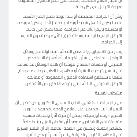
أن اختيار العلاج المناسب يعتمد على حجم الدهون المفقودة
ودرجة الترهل لدى كل حالة.
وبيّن أن الجراحة التجميلية أو شد الوجه تصبح الخيار الأنسب
عندما يكون الترهل شديداً ويصاحبه جلد زائد لا يمكن تعويضه
أو تحسينه بالإجراءات غير الجراحية، فيما يمكن في حالات
الترهل البسيط أو المتوسط تحقيق نتائج مُرضية دون اللجوء
إلى الجراحة.
وحذر من الانسياق وراء بعض النصائح المتداولة عبر وسائل
التواصل الاجتماعي بشأن الكريمات أو أجهزة الاستخدام
المنزلي أو جلسات المساج، مؤكداً أن هذه الوسائل قد تساعد
في تحسين ترطيب البشرة أو مظهرها العام بدرجات محدودة،
لكنها لا تستطيع استعادة الدهون المفقودة أو معالجة
الترهل الحقيقي بالنتائج التي يتوقعها كثير من الأشخاص.
مشكلات نفسية
من جانبه، أكد استشاري الطب النفسي، الدكتور رياض خضير، أن
التغيرات التي قد تطرأ على ملامح الوجه بعد فقدان الوزن
السريع «وجه أوزمبيك» يمكن أن تترك آثاراً وتحديات نفسية
متفاوتة لدى الأشخاص، موضحاً أن فقدان الوزن يرتبط عادةً
بمشاعر إيجابية وتحسن في الصحة العامة، إلا أن التغير السريع
في المظهر الخارجي قد يُشكل تحدياً نفسياً لبعض الأفراد