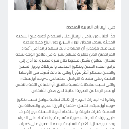
دبي، الإمارات العربية المتحدة:
حذّر أطباء من تنامي الإقبال على استخدام أدوية علاج السمنة
الحديثة بهدف فقدان الوزن السريع دون اتباع خطة علاجية
متكاملة، مؤكدين أن العيادات باتت تشهد تزايداً في أعداد
المراجعين الذين ظهرت عليهم تغيرات في ملامح الوجه نتيجة
فقدان الدهون بشكل ملحوظ خلال فترة قصيرة، ما أدى إلى
تراجع امتلاء الخدين وظهور التجاعيد والترهلات وبروز العينين
والخدين بمظهر أكثر غؤوراً وهي ما باتت تُعرف في الأوساط
الطبية وعلى منصات التواصل الاجتماعي بـ«وجه أوزمبيك»،
والتي تسبب مشكلات نفسية كالقلق أو انخفاض الثقة بالنفس
أو عدم الرضا عن الصورة الذاتية لدى بعض الأشخاص.
وقالوا لـ«الإمارات اليوم» إن هناك ثمانية عوامل تسبب ظهور
«وجه أوزمبيك»، تشمل: «فقدان الوزن السريع، والمعاناة من
السمنة لفترات طويلة، واستخدام أدوية السمنة دون إشراف
طبي، وزيادة الجرعات بصورة متسارعة، والاعتماد على الدواء
وحده، وإهمال التغذية السليمة، وعدم الحصول على كميات