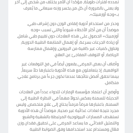
تمدده لفترات طويلة، مؤكداً أن الأمر يختلف من شخص إلى آخر
ولا يعني بالضرورة أن كل من يخسر وزنه سيعاني ما يُعرف
بـ«وجه أوزمبيك».
وحذر من استخدام أدوية إنقاص الوزن دون إشراف طبي،
موضحاً أن من أكثر الأخطاء شيوعاً والتي تسبب «وجه
أوزمبيك» الحصول على هذه العلاجات دون تقييم طبي شامل،
أو زيادة الجرعات بسرعة، أو إهمال المتابعة الطبية الدورية،
وتناول كميات غير كافية من البروتين، وإهمال ممارسة
الرياضة، أو التوقف المفاجئ عن العلاج.
وأضاف أن بعض المرضى يقعون أيضاً في فخ التوقعات غير
الواقعية، إذ يتعاملون مع هذه الأدوية باعتبارها حلاً سريعاً،
بينما تحقق أفضل نتائجها عندما تكون جزءاً من برنامج علاجي
متكامل.
وأوضح أن اعتماد مؤسسة الإمارات للدواء عدداً من العلاجات
الحديثة للسمنة يعكس تحولاً مهماً في النظرة الطبية إلى
السمنة، باعتبارها مرضاً مزمناً يحتاج إلى علاج متخصص، وليس
مجرد نتيجة لعادات غذائية غير صحية، موضحاً أن هذه الأدوية
تستهدف المسارات البيولوجية المرتبطة بالشهية والشبع
والتمثيل الغذائي، ما يساعد المرضى على تحقيق فقدان وزن
فعّال ومستدام عند استخدامها وفق الضوابط الطبية