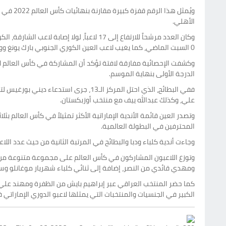
ويُمثل 
الأهلي.
0 السبت الماضي، كما يغيب لاعب العين الكوري الجنوبي بارك يونغ وو عن المشاركة، بعدما أبعدته الإصابة عن الملاعب منذ بداية الموسم.
وكشفت الإحصائية مفارقة لافتة تؤكد أن المشاركة في كأس العالم لا ت
الدرجة الأولى بنهاية الموسم.
ففي البطائح، الذي احتل المركز الـ13
علي، وكذلك عبدالله ييف مع منتخب أوزبكستان.
وتصدر العين قائمة الأندية الإماراتية الأكثر تمثيلاً في كأس العالم ب
المحترفين في البطولة العالمية.
وجاءت أندية كلباء ودبا والبطائح في المرتبة الثانية من حيث عدد اللاع
وتوزع اللاعبون المشاركون في كأس العالم على مجموعة متنوعة من ا
ومهدي قائدي من النصر، إضافة إلى ثنائي كلباء شهريار موغانلو و
كما حضر المنتخب العراقي عبر إبراهيم بايش من الظفرة ومهند علي م
الكبير في الجنسيات والمنتخبات التي يمثلها لاعبو الدوري الإماراتي