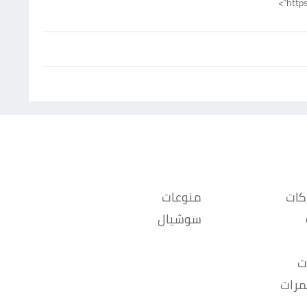
http
كات
منوعات
سوشيال
ت
مرات