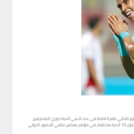
قب إعلان القوائم النهائية للمنتخبات المشاركة في نهائيات كأس العالم 2026، التي تنطلق الأسبوع الحالي، قفزة لافتة في عدد لاعبي أندية دوري المحترفين
المشاركين في البطولة، بعدما ارتفع العدد من لاعب واحد فقط في مونديال قطر 2022 إلى 15 لاعباً في النسخة الحالية، بنسبة نمو بلغت 1400%، يمثلون 10 أندية مختلفة، في مؤشر يعكس تنامي الحضور الدولي