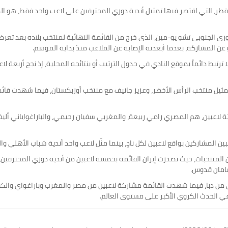
هذا الرقم قفزة كبيرة مقارنة بنهائيات كأس العالم 2022 في قطر، التي اقتصر فيها تمثيل أندية دوري المحترفين 
رتبط دائماً بموقع النادي في جدول الترتيب أو بنتائجه المحلية، إذ نجح أربعة
، جرى استدعاء ديني بورغيس لتمثيل منتخب الرأس الأخضر، وعزيز جانيف مع منتخب أوزبكستان، ف
ثلاثة لاعبين، هم المصري رامي ربيعة، والمغربي سفيان رحيمي، والباراغواياني أليخا
بين المشاركين بواقع لاعبين لكل نادٍ، بينما مثّل لاعب واحد أندية شباب الأهلي و
لمنتخبات، حيث تصدرت إيران القائمة بخمسة لاعبين من أندية دوري المحترفين
سامان قدوس.
ن دبا، فيما شهدت القائمة مشاركة لاعبين من مصر والمغرب وباراغواي والكونغ
 في الحدث الكروي الأكبر على مستوى العالم.