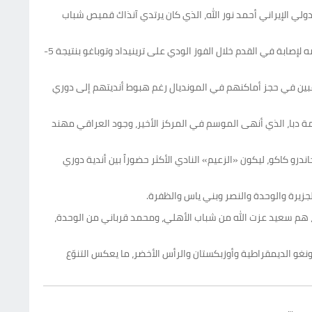
على لاعب واحد فقط، هو الدولي الإيراني أحمد نور الله، الذي كان يرتدي آنذاك قميص شباب
وكان العدد مرشحاً للارتفاع إلى 17 لاعباً، لولا إصابة لاعب الشارقة، الكوري الجنوبي تشو يو-مين، الذي خرج من القائمة النهائية لمنتخب بلاده بعد تعرضه لإصابة في القدم خلال الفوز الودي على ترينيداد وتوباغو بنتيجة 5-
 لاعبين في حجز أماكنهم في المونديال رغم هبوط أنديتهم إلى دوري
يما شهدت قائمة دبا، الذي أنهى الموسم في المركز الأخير، وجود العراقي مهند
ندرو كاكو، ليكون «الزعيم» النادي الأكثر حضوراً بين أندية دوري
الجزيرة والوحدة والنصر وبني ياس والظفرة.
، هم سعيد عزت الله من شباب الأهلي، ومحمد قرباني من الوحدة،
و الديمقراطية وأوزبكستان والرأس الأخضر، ما يعكس التنوّع