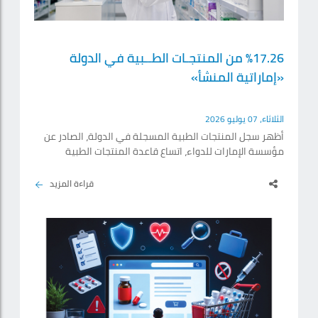
%17.26 من المنتجـات الطــبية في الدولة
«إماراتية المنشأ»
الثلاثاء، 07 يوليو 2026
أظهر سجل المنتجات الطبية المسجلة في الدولة، الصادر عن
مؤسسة الإمارات للدواء، اتساع قاعدة المنتجات الطبية
المعتمدة في الدولة، إذ بلغ إجمالي عدد المنتجات الطبية
المسجلة 17 ألفاً و95 منتجاً، ما يعكس اتساع قاعدة المنتجات
قراءة المزيد
المتاحة، ويعزّز منظومة الرعاية الصحية ببدائل وخيارات علاجية
متكاملة، تتماشى مع أعلى المعايير العالمية. ووفقاً للبيانات
التي اطلعت عليها «الإمارات اليوم»، بلغ عدد المنتجات الطبية
التي تحمل اسم دولة الإمارات كبلد.