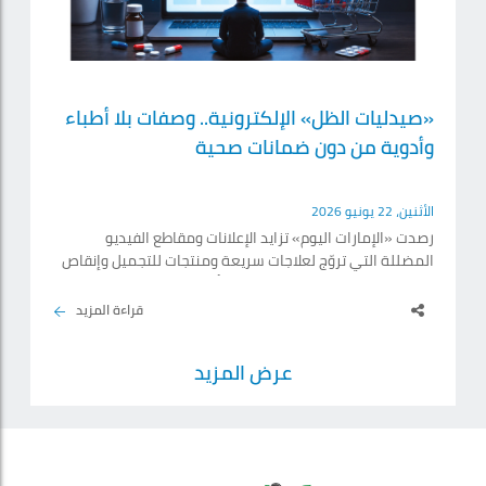
«صيدليات الظل» الإلكترونية.. وصفات بلا أطباء
وأدوية من دون ضمانات صحية
الأثنين، 22 يونيو 2026
رصدت «الإمارات اليوم» تزايد الإعلانات ومقاطع الفيديو
المضللة التي تروّج لعلاجات سريعة ومنتجات للتجميل وإنقاص
الوزن، وتحسين الأداء الصحي، وحذر أطباء وصيادلة من تنامي
ظاهرة شراء الأدوية والمستحضرات الصحية عبر مواقع
قراءة المزيد
الإنترنت ومنصات التواصل الاجتماعي من دون وصفة طبية أو
إشراف مهني، وأكدوا لـ«الإمارات اليوم» أن مخاطر هذه
عرض المزيد
الممارسات لا تقتصر على الأدوية المغشوشة أو المقلدة
فحسب، بل تمتد إلى سوء الاستخدام الذاتي للمنتجات.