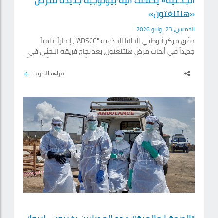
الجذعية» يكشف آلية بيولوجية جديدة لمرض
«هنتنغتون»
الخميس، 23 يوليو 2026
حقّق مركز أبوظبي للخلايا الجذعية "ADSCC"، إنجازاً علمياً
جديداً في أبحاث مرض هنتنغتون، بعد نجاح فريقه البحثي في
الكشف عن آلية بيولوجية جديدة يُعتقد أنها تؤدي دوراً محورياً
في تطوّر المرض، في اكتشاف علمي نوعي من شأنه أن يمهد
قراءة المزيد
الطريق لتطوير علاجات مستقبلية لهذا الاضطراب العصبي
الوراثي النادر. ويعد مرض هنتنغتون من الأمراض الوراثية
التنكسية التي تُصيب الدماغ، إذ يؤدي تدريجياً إلى تدهور
الحركة والقدرات الإدراكية والسلوك، فيما لا.