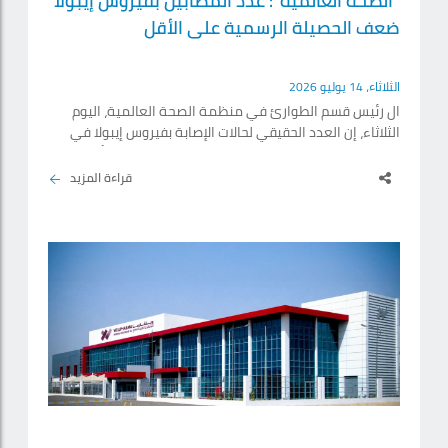
"الصحة العالمية": عدد المصابين بفيروس إيبولا
ضعف الحصيلة الرسمية على الأقل
الثلاثاء، 14 يوليو 2026
ال ‌رئيس قسم الطوارئ في منظمة الصحة العالمية، اليوم
الثلاثاء، إن العدد ⁠الحقيقي لحالات الإصابة بفيروس إيبولا في
الكونغو ‌يبلغ على الأقل ضعف العدد ‌الرسمي، وربما أربعة
أضعافه. وقال المدير ‌التنفيذي لبرنامج الطوارئ الصحية التابع
قراءة المزيد
لمنظمة ‌الصحة العالمية ‌الدكتور شيكوي ‌إيهيكويزو،
للصحافيين في جنيف عقب زيارة إلى ⁠شرق جمهورية ⁠الكونغو
الديمقراطية "نعتقد، استناداً إلى ⁠بعض الدعم والنماذج التي
نستخدمها، أن حجم تفشي.