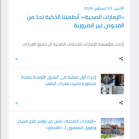
الأثنين، 03 أغسطس 2026
«الإمارات الصحية»: أنظمتنا الذكية تحدّ من
الفحوص غير الضرورية
أكدت مؤسسة الإمارات للخدمات الصحية أن جميع القرارات
المتعلقة بطلب الفحوص الطبية في منشآتها تستند إلى
منظومة حوكمة سريرية متكاملة، وإجراءات وسياسات طبية
موحدة، بما يضمن ارتباطها بالحالة الصحية للمريض واحتياجاته
السريرية الفعلية، إلى جانب مسارات علاجية وأنظمة إلكترونية
ذكية تدعم الممارسين الصحيين، لضمان أن تكون طلبات
إجراء أول عملية في الشرق الأوسط بتقنية
الفحوص نابعة من الحاجة الطبية الفعلية لكل مريض. وأضافت
متطورة لتثبيت فقرات الظهر
لـ«الإمارات اليوم»، رداً على استفسارات مراجعين من.
«الإمارات الصحية» تعلن عن توفير علاج مبتكر
وطويل المفعول لـ «الفصام»