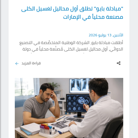
"مبادلة بايو" تطلق أول محاليل لغسيل الكلى
مصنعة محلياً في الإمارات
الأثنين، 13 يوليو 2026
أطلقت مبادلة بايو، الشركة الوطنية المتخصِّصة في التصنيع
الدوائي، أول محاليل لغسيل الكلى مُصنَّعة محلياً في دولة
الإمارات، من خلال منشأتها التصنيعية "ويلفارما" في أبوظبي،
في خطوة نوعية تعزز الأمن الدوائي الوطني وترسخ القدرات
قراءة المزيد
التصنيعية المحلية في إنتاج العلاجات الحيوية. ويشمل الإطلاق
ثمانية محاليل مخصَّصة لغسيل الكلى للاستخدام في
المستشفيات، بهدف دعم رعاية المرضى المصابين بالفشل
الكلوي، وتُعد المحاليل عنصراً أساسياً في جلسات.