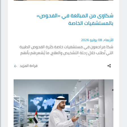
شكاوى من المبالغة في «الفحوص»
بالمستشفيات الخاصة
الأربعاء، 08 يوليو 2026
شكا مراجعون في مستشفيات خاصة كثرة الفحوص الطبية
التي تُطلب خلال رحلة التشخيص والعلاج، ما يُشعرهم بأنهم
مستهدفون من قِبَل أطباء يسعون إلى تحقيق «تارجت»،
ويعرّضهم إلى تحمل تكاليف إضافية بعد احتساب التغطية
قراءة المزيد
التأمينية، مطالبين بضرورة وضع ضوابط أكثر وضوحاً لطلب
إجراء الفحوص الطبية، والحد من تكرار غير الضرورية منها، بما
يضمن الحصول على تشخيص دقيق من دون تحميلهم أعباء
مالية ونفسية إضافية. وأفاد أطباء بأن طلب إجراء الفحوص
الطبية،.