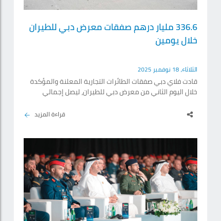
336.6 مليار درهم صفقات معرض دبي للطيران
خلال يومين
الثلاثاء، 18 نوفمبر 2025
قادت فلاي دبي صفقات الطائرات التجارية المعلنة والمؤكدة
خلال اليوم الثاني من معرض دبي للطيران، ليصل إجمالي
الصفقات في هذا اليوم إلى نحو 183.6 مليار درهم شملت
243 طائرة من طرازات متنوعة إلى جانب 4 صفقات عسكرية
قراءة المزيد
متنوعة. وأظهرت البيانات المجمَّعة للصفقات المدنية
والعسكرية التي أُعلِن عنها خلال اليومين الأول والثاني من
معرض دبي للطيران 2025 أكبر نسخة في تاريخهأن إجمالي
الصفقات تجاوز 336.6 مليار درهم شملت 335 طائرة، منها
228 طائرة إيرباص و105.