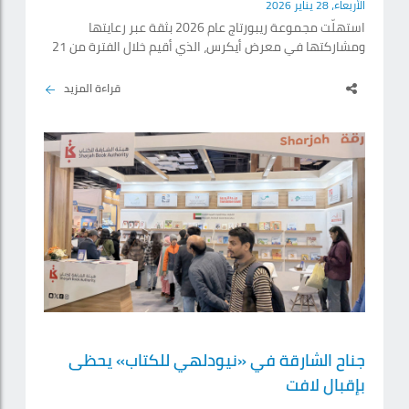
الأربعاء، 28 يناير 2026
استهلّت مجموعة ريبورتاج عام 2026 بثقة عبر رعايتها
ومشاركتها في معرض أيكرس، الذي أقيم خلال الفترة من 21
إلى 24 يناير في إمارة الشارقة، حيث نجحت في إغلاق مبيعات
بقيمة 110 ملايين درهم خلال أيام المعرض الأربعة. وباعتباره
قراءة المزيد
أول معرض عقاري في عام 2026، شكّل أيكرس محطة انطلاقة
للسوق خلال العام الجديد، وجمع نخبة من المطورين
والمستثمرين وصنّاع القرار من مختلف أنحاء الدولة. وقد
عكست رعاية مجموعة ريبورتاج للمعرض التزامها المتواصل
بدعم المنصات.
جناح الشارقة في «نيودلهي للكتاب» يحظى
بإقبال لافت