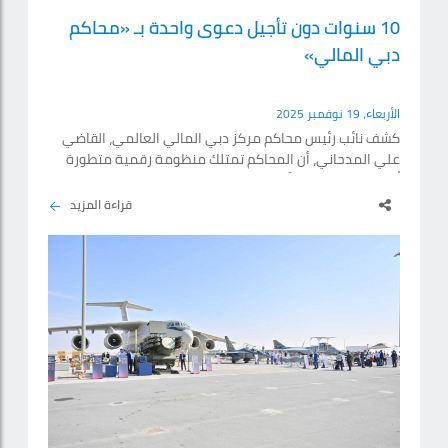
10 سنوات دون تأجيل دعوى واحدة بـ «محاكم
دبي المالي»
الأربعاء، 19 نوفمبر 2025
كشف نائب رئيس محاكم مركز دبي المالي العالمي، القاضي
علي المدحاني، أن المحاكم تمتلك منظومة رقمية متطورة
تُعد من الأكثر تقدماً على مستوى العالم، تشمل نظام إعلان
بالدعوى لا يحتاج إلى أي تدخل بشري أو حتى عبر البريد
قراءة المزيد
الإلكتروني أو الرسائل، ما أسهم في تحقيق إنجاز بارز يتمثل
في عدم تأجيل أي دعوى طوال السنوات الـ10 الماضية، بفضل
جاهزية الملفات وكفاءة أنظمة الإدارة القضائية. وتفصيلاً،
قال المدحاني لـ«الإمارات اليوم»، على هامش.