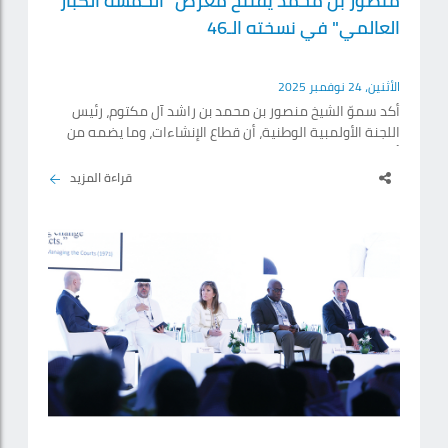
منصور بن محمد يفتتح معرض "الخمسة الكبار
العالمي" في نسخته الـ46
الأثنين، 24 نوفمبر 2025
أكد سموّ الشيخ منصور بن محمد بن راشد آل مكتوم، رئيس
اللجنة الأولمبية الوطنية، أن قطاع الإنشاءات، وما يضمه من
أنشطة البناء والتشييد، يحتل مكانة مهمة بين القطاعات
التنموية الرئيسة، وأنه يمثل أحد المحرّكات الأساسية لعملية
قراءة المزيد
التنمية الشاملة والمستدامة، كونه يترجم الخطط الاقتصادية
والاجتماعية إلى بُنى تحتية تخدم الأهداف الاستراتيجية
لمختلف القطاعات الأخرى، وتعينها على النمو والتطور. جاء
ذلك خلال افتتاح سموّه فعاليات الدورة.