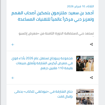
الثلاثاء، 10 فبراير 2026
أحمد بن سعيد: ملتزمون بتمكين أصحاب الهمم
وتعزيز دبي مركزاً عالمياً للتقنيات المساعدة
تستعد دبي لاستضافة الدورة الثامنة من «معرض إكسبو
أصحاب الهمم الدولي»، المقررة إقامتها في الفترة بين 19
و21 أكتوبر المقبل، في مركز دبي التجاري العالمي، وسط
توقعات بمشاركة واسعة تصل إلى 300 عارض دولي وعلامة
تجارية ومركز لتأهيل أصحاب الهمم من 50 دولة، وحضور ما
يزيد على 18 ألف زائر من أكثر من 70 دولة حول العالم. وفي
مجموعة ريبورتاج تستهل عام 2026 بأداء قوي
هذا السياق، أكّد سموّ الشيخ أحمد بن سعيد آل مكتوم، رئيس
في معرض أيكرس الشارقة وتُغلق مبيعات
هيئة دبي للطيران المدني رئيس مطارات دبي الرئيس الأعلى
بقيمة 110 ملايين درهم.
الرئيس.
جناح الشارقة في «نيودلهي للكتاب» يحظى
بإقبال لافت