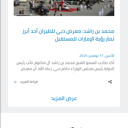
محمد بن راشد: معرض دبي للطيران أحد أبرز
ثمار رؤية الإمارات للمستقبل
الأثنين، 17 نوفمبر 2025
أكد صاحب السمو الشيخ محمد بن راشد آل مكتوم، نائب رئيس
الدولة رئيس مجلس الوزراء حاكم دبي، رعاه الله، أن معرض
دبي للطيران يمثل إحدى أبرز ثمار رؤية دولة الإمارات
للمستقبل، مشيراً سموه إلى أن هذه الرؤية تقوم على ترسيخ
قراءة المزيد
مكانة الدولة مركزاً عالمياً لصناعة الطيران والفضاء والدفاع،
وتعزيز الشراكات الدولية والابتكار والتقنيات المتقدمة، بهدف
عرض المزيد
صياغة حلول جديدة تخدم الإنسانية، وتدعم استدامة النمو في
مختلف القطاعات. جاء ذلك بمناسبة انطلاق.