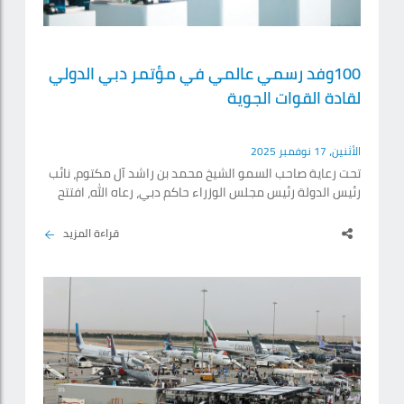
100وفد رسمي عالمي في مؤتمر دبي الدولي
لقادة القوات الجوية
الأثنين، 17 نوفمبر 2025
تحت رعاية صاحب السمو الشيخ محمد بن راشد آل مكتوم، نائب
رئيس الدولة رئيس مجلس الوزراء حاكم دبي، رعاه الله، افتتح
وزير الدولة لشؤون الدفاع، محمد بن مبارك بن فاضل المزروعي،
أمس، بحضور وزير الرياضة رئيس مجلس إدارة وكالة الإمارات
قراءة المزيد
للفضاء، الدكتور أحمد بالهول الفلاسي، ووكيل وزارة الدفاع،
الفريق الركن إبراهيم ناصر العلوي، وقائد القوات الجوية
والدفاع الجوي، اللواء الركن راشد محمد الشامسي، الدورة
الـ12 من مؤتمر دبي الدولي لقادة القوات.