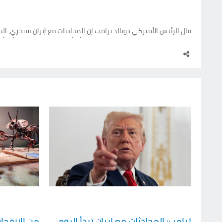
قال الرئيس الأميركي دونالد ترامب إن المحادثات مع إيران ستجري، الي
نهائي للتوصل إلى اتفاق. جاء ذلك بعد أن أعلن في وقت سابق أنه أ
أملا في التوصل سريعا إلى اتفاق لإعادة فتح مضيق هرمز وحل المأزق
لطهران. وكان ترامب قد صرح في وقت متأخر من يوم السبت ⁠على منصة
أخرى في الشرق الأوسط طلبت مهلة لإتمام اتفاق من شأنه أن يؤدي إ
ترامب: المحادثات مع إيران تبدأ اليوم..
من الانفجا