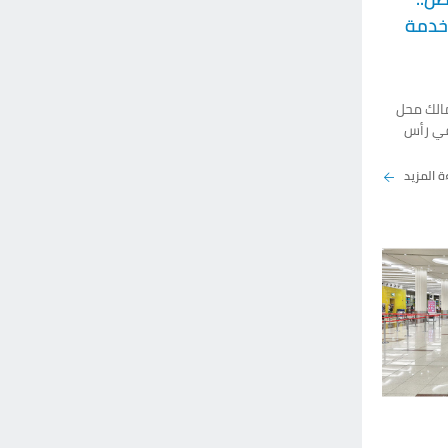
اماً في خدمة
الك محل
 في رأس
حفاظ على
يات
ة المزيد
تنداً إلى
ً في هذه
م»: «إن
ا قدم
، حيث تعلم