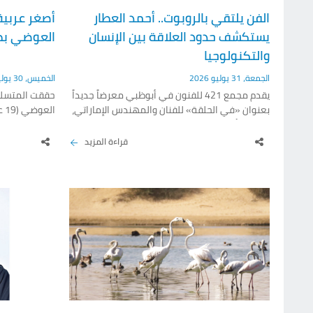
الفن يلتقي بالروبوت.. أحمد العطار
يستكشف حدود العلاقة بين الإنسان
العوضي بطل
والتكنولوجيا
الجمعة، 31 يوليو 2026
الخميس، 30 يوليو 2026
يقدم مجمع 421 للفنون في أبوظبي معرضاً جديداً
حققت المتسلقة
بعنوان «في الحلقة» للفنان والمهندس الإماراتي،
الع
الدكتور أحمد العطار، في تجربة فنية تركيبية
الإمارات، إذ 
غامرة تحوّل قاعة العرض إلى مساحة تفاعلية
يتج
قراءة المزيد
تجمع بين الفن والتكنولوجيا والذكاء الاصطناعي،
وتدعو الزوار إلى اختبار علاقتهم بالأنظمة الرقمية
التي أصبحت جزءاً أساسياً من تفاصيل الحياة
ويشكل هذا الإ
اليومية. ويُعد المعرض، الذي يستمر حتى 13
حتى تاريخه، 
سبتمبر المقبل، أول معرض مؤسسي فردي
نحو استكمال ت
للدكتور أحمد العطار، كما يمثل أكثر.
سلام الاستكشا