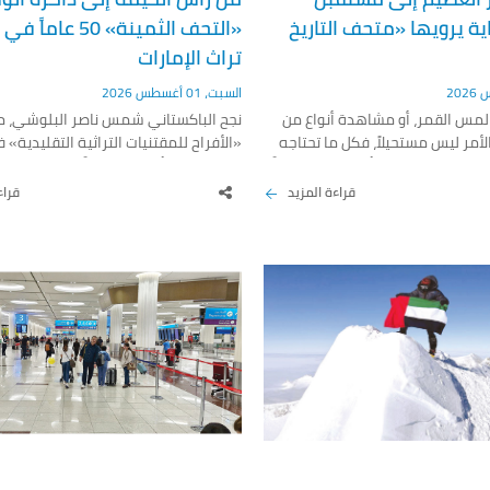
ية يرويها «متحف التاريخ
«التحف الثمينة» 50 ع
تراث الإمارات
السبت، 01 أغسطس 2026
مس القمر، أو مشاهدة أنواع من
نجح الباكستاني شمس ناصر البلوشي، م
الأمر ليس مستحيلاً، فكل ما تحتاجه
«الأفراح للمقتنيات التراثية التقليدية»
يرة السعديات في أبوظبي، وتحديداً
الخيمة، في أن يكون جزءاً من جهود ال
 الطبيعي»، الذي يقدم تجربة
التراث الإماراتي، عبر صناعة وبيع المقتن
قراءة المزيد
قراء
ة تجمع بين البحث العلمي،
التقليدية المرتبطة بالهوية الوطنية، مس
قنيات الرقمية الحديثة، تجعل كل
إرث عائلي يمتد لأكثر من 50 عاما
ن بمثابة اكتشاف مذهل للزوار،
المهنة. وقال البلوشي لـ«الإمارات اليو
خول المتحف، بفضل تصميمه
قصة العائلة مع هذه الحرفة بدأت عندم
يد المستلهم من الأشكال الطبيعية
والدي إلى دولة الإمارات في سن مبكرة
صخرية وعصور الزمن الجيولوجي،.
صناعة المقتنيات.