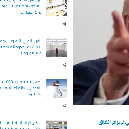
من رأس الخيمة إلى ذاكرة 
«التحف الثم
تراث الإمارات
الفن يلتقي بالروبوت.. أحم
يستكشف حدود العلاقة بين
والتكنولوجيا
أصغر ع
العوضي بطلة إماراتية تت
«لينين»
ي لإبرام اتفاق
سكان الإمارات يُغيّرون سل
رحلات قصيرة ومتكررة بدلا