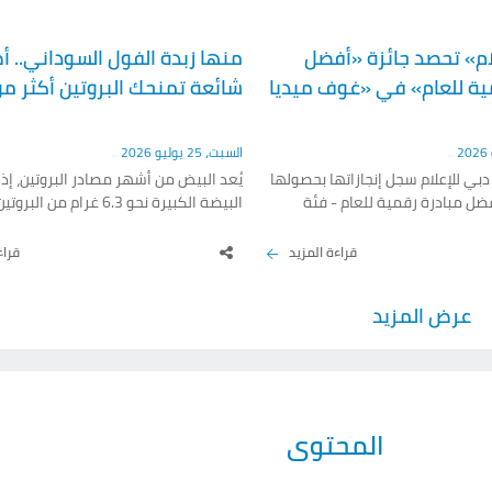
ام» تحصد جائزة «أفضل
منها زبدة الفول السوداني.. 
ية للعام» في «غوف ميديا
شائعة تمنحك البروتين أكثر م
السبت، 25 يوليو 2026
ي للإعلام سجل إنجازاتها بحصولها
يُعد البيض من أشهر مصادر البروتين، إذ 
ضل مبادرة رقمية للعام - فئة
الإعلام»، ضمن مؤتمر وجوائز «غوف ميديا 2026»
سعرة حرارية. لكن خبراء التغذية يؤكدو
(GovMedia 2026)، الذي استضافته سنغافورة في
أطعمة أخرى متوافرة في معظم المطاب
قراءة المزيد
قراء
تقديراً للتغطية الرقمية التي قدمتها
كمية بروتين مساوية أو أكبر، إلى جانب 
قناة «دبي الرياضية» لبطولة «كأس العرب 2025».
غذائية مفيدة مثل الألياف والفيتامينات
عرض المزيد
تكريم نجاح المؤسسة في توظيف
وأحماض «أوميغا 3». ويستعرض 
ر العمل الإعلامي، ويبرز أثر حملاتها
«فيريويل هيلث» 6 أطعمة غنية بالب
 مكانة دبي مركزاً رائداً لصناعة
تتفوق على البيض من حيث كمية البروتي
فوائد غذائية إضافية تجعلها.
المحتوى