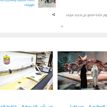
طويلة»
وم، لكنه امتنع عن تحديد موعد
وقف هجوما كان وشيكا على إيران
 المتعلق بالقدرات النووية
 "تروث سوشال" أن إيران ودولا
لى إعادة فتح.
ر العظيم إلى مستقبل
من رأس الخيمة إلى ذاكرة الوط