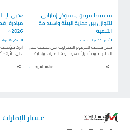
محمية المرموم.. نموذج إماراتي
«دبي للإعل
للتوازن بين حماية البيئة واستدامة
مبادرة رقم
التنمية
2026»
الأثنين، 27 يوليو 2026
السبت، 25 يوليو 2026
تمثل محمية المرموم الصحراوية، في منطقة سيح
أثرت مؤسسة دب
السلم، نموذجاً بارزاً لجهود دولة الإمارات، وإمارة
على جائزة «أف
دبي تحديداً، في صون التنوع البيولوجي، وحماية
النظم البيئية الطبيعية، وتعزيز الوعي البيئي،
قراءة المزيد
وترسيخ التعايش المتوازن بين الإنسان والطبيعة.
يوليو الجاري، 
وتُعد المحمية أولى المحميات الطبيعية في
الدولة التي فُتحت أمام الجمهور، ضمن نهج يتيح
ويعكس هذا ال
للمجتمع التفاعل مع البيئة والتعرف إلى مكوناتها،
الابتكار، لتطوي
بالتوازي مع منظومة متكاملة لحمايتها وإدارتها
الرقمية في دعم
وفق أسس.
وإنتاج.
مسبار الإمارات