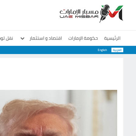
الرئيسية
حكومة الإمارات
اقتصاد و استثمار
نقل لو
العربية
English
معارض و مؤتمرات
منوعات
سوشيال