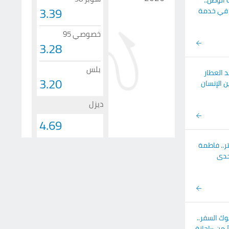
الوطن..
3.39
ينة» 50 عاماً في خدمة
خصوصي 95
3.28
بلس
د العطار
3.20
 الإنسان
ديزل
4.69
ربية فوق 7000 متر.. فاطمة
حدى
وك السفر..
ً من «إجازة