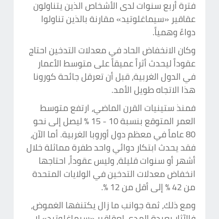
فترة أربع سنوات لدى الأشخاص الذين يتناولون
عقاقير «سيماغلوتيد» مقارنة بالذين تناولوا
دواءً وهمياً.
وكان الانخفاض الحاد في معدلات التدخين احتاج
عقوداً ليحدث أثراً عميقاً على متوسط الأعمار
في الدول الغربية، قبل أن تعرقل جائحة كورونا
هذا الاتجاه طويل الأمد.
فمنذ ستينيات القرن الماضي، ارتفع متوسط
العمر المتوقع بنسبة 10 - 15 % ليصل إلى نحو
80 عاماً في معظم دول أوروبا الغربية. أما الآن،
فقد يحدث ابتكار دوائي واحد طفرة مماثلة خلال
أشهر أو سنوات قليلة، وليس عقوداً، احتاجها
انخفاض معدلات التدخين في الولايات المتحدة
من 42 % إلى أقل من 12 %.
ومع ذلك، ثمة جوانب ما زال يكتنفها الغموض،
فالآثار بعيدة المدى لعقاقير «سيماغلوتيد» لا