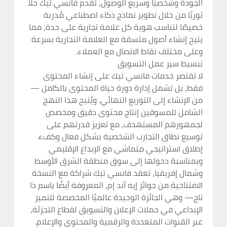
الجودة وشخصيًا وسريع الوصول، تقدم فانسي تيك حلاً
ثوريًا من خلال تطوير نماذج ذكاء اصطناعي مُدربة
خصيصًا لتناسب هوية كل علامة تجارية على حدة، مما
يتيح إنشاء أصول متسقة مع العلامة التجارية بسرعة
وعلى مختلف نقاط الاتصال مع العملاء.
تبسيط سير عمل التسويق
لا تقتصر خدمات فانسي تيك على إنشاء المحتوى
فقط، بل تشمل إدارة دورة حياة المحتوى بالكامل —
من الإنشاء إلى التوزيع النهائي. ويُتيح هذا النهج
الشامل للمسوقين إنتاج محتوى دقيق ومخصص
لجمهورهم المستهدف، مع تعزيز قدرتهم على
توسيع نطاق التجارب الشخصية بشكل فعال وكفء.
إطلاق استراتيجي متماشي مع الإبداع الإقليمي
وبمناسبة دخولها إلى سوق منطقة الشرق الأوسط
وشمال إفريقيا، تعقد فانسي تيك شراكة مع النسخة
الافتتاحية من جوائز إيه آند إم، المعروفة أيضًا باسم ذا
تاج— وهي الجائزة الوحيدة عالميًا المخصصة للتميز
الإبداعي في حملات الإعلان والتسويق لقطاع التجزئة،
عبر القنوات المتعددة والرقمية والمحتوى والإعلام.