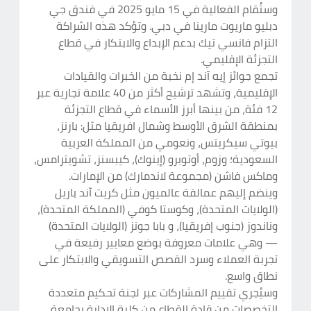
وستُقام الفعالية في 15 مايو 2025 في فندق جي
دبليو ماريوت مارينا في دبي. وتؤكد هذه الشراكة
التزام فانسي تيك بدعم الإبداع والابتكار في قطاع
التجزئة الإقليمي.
تجمع جوائز إيه آند إم نخبة من الخبرات والقيادات
الإقليمية، وتشهد ترشيح أكثر من 40 علامة تجارية عبر
12 فئة، من بينها أبرز الأسماء في قطاع التجزئة
بمنطقة الشرق الأوسط وشمال افريقيا مثل: بارنز،
بيوتي سيكريتس، ونعومي من المملكة العربية
السعودية؛ وزوم، أوتوبرو (إينوك)، كيبسنز، تشويترامس،
وماكس فاشن (مجموعة لاندمارك) من الإمارات.
وينضم إليهم عمالقة عالميون مثل كريت آند باريل
(الولايات المتحدة)، وكوستا كوفي (المملكة المتحدة)،
وناندوز (جنوب إفريقيا)، و بابا جونز (الولايات المتحدة)
— وهي علامات معروفة بوضع معايير رفيعة في
تجربة العملاء وسرد القصص التسويقي والابتكار على
نطاق واسع.
وسيُجري تقييم المشاركات عبر لجنة تحكيم متعددة
التخصصات من قادة القطاع من كلية الإدارة بجامعة