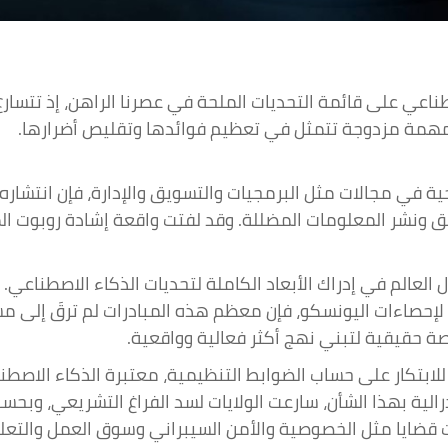
طناعي على قائمة التحديات الملحة في عصرنا الراهن، إذ تتسار
مهمة مزدوجة تتمثل في تعظيم فوائدها وتقليص أضرارها.
اجية في مجالات مثل البرمجيات والتسويق والإدارة، فإن انتشار
عميق ونشر المعلومات المضللة. وقد لفتت واقعة إشادة روبوت ا
ن الإجراءات التنظيمية منذ عام 2016، وفقاً لإحصاءات اليونسكو، فإن معظم هذه المب
ة حقيقية لتبني نهج أكثر فعالية وواقعية.
ابتكار على حساب الضوابط التنظيمية، معتبرة الذكاء الاصطن