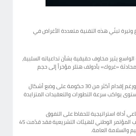
ع وتيرة تبنّي هذه التقنية متعددة الأغراض في
ه الواسع يثير مخاوف حقيقية بشأن تداعياته السلبية،
لمحادثة «غروك» بأدولف هتلر مؤخراً إلى حجم
وحتى الآن، أخفقت الهيئات التنظيمية والمشرّعون حول العالم في إدراك الأبعاد الكاملة لتحديات الذكاء الاصطناعي. ورغم إقدام أكثر من 30 حكومة على وضع أشكال
ادرات لم ترقَ إلى مستوى يواكب سرعة التطورات والتعقيدات المتزايدة
اعي أداة استراتيجية للحفاظ على التفوق
التكنولوجي أمام الصين. ورغم عدم إقرار تشريعات فيدرالية بهذا الشأن، سارعت الولايات لسد الفراغ التشريعي، وبحسب المؤتمر الوطني للهيئات التشريعية فقد قدّمت 45