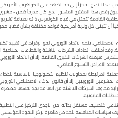
 من هذا النهج المجزأ إلى حد الضغط على الكونغرس الأمري
يوخ رفض هذا المقترح المتهور الذي كان مدرجاً ضمن «مشروع ا
لمنطقية القادمة تتمثل في قيام الكونغرس ذاته بصياغة تشريع
اً أن تتبنى كل ولاية أمريكية قواعد مختلفة بشأن قضايا محور
صطناعي، يتجه الاتحاد الأوروبي نحو الإفراط في تقييد تكنول
. وقد أطلقت اتحادات الشركات الناشئة والقطاعات الصناعية ال
كرس هيمنة الشركات الكبرى القائمة، إلا أن الاتحاد الأوروب
تعدد الأغراض الأسبوع الماضي.
عملية المرتبطة بمحاولات تنظيم التكنولوجيا الأساسية للذكاء 
المشرعين الأوروبيين، إلا أن قانون الذكاء الاصطناعي الأوروب
وتتزايد مخاوف الشركات الناشئة من أنها قد تجد نفسها مضطرة
تطلبات القانونية.
طناعي كتصنيف مستقل بذاته، من الأجدى التركيز على التطبيقات
ظيف سياسات المنافسة للحد من ظاهرة تركز النفوذ المؤسسي 