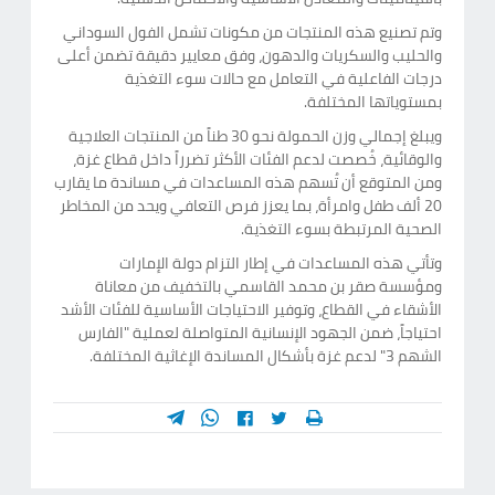
وتم تصنيع هذه المنتجات من مكونات تشمل الفول السوداني
والحليب والسكريات والدهون، وفق معايير دقيقة تضمن أعلى
درجات الفاعلية في التعامل مع حالات سوء التغذية
بمستوياتها المختلفة.
ويبلغ إجمالي وزن الحمولة نحو 30 طناً من المنتجات العلاجية
والوقائية، خُصصت لدعم الفئات الأكثر تضرراً داخل قطاع غزة،
ومن المتوقع أن تُسهم هذه المساعدات في مساندة ما يقارب
20 ألف طفل وامرأة، بما يعزز فرص التعافي ويحد من المخاطر
الصحية المرتبطة بسوء التغذية.
وتأتي هذه المساعدات في إطار التزام دولة الإمارات
ومؤسسة صقر بن محمد القاسمي بالتخفيف من معاناة
الأشقاء في القطاع، وتوفير الاحتياجات الأساسية للفئات الأشد
احتياجاً، ضمن الجهود الإنسانية المتواصلة لعملية "الفارس
الشهم 3" لدعم غزة بأشكال المساندة الإغاثية المختلفة.