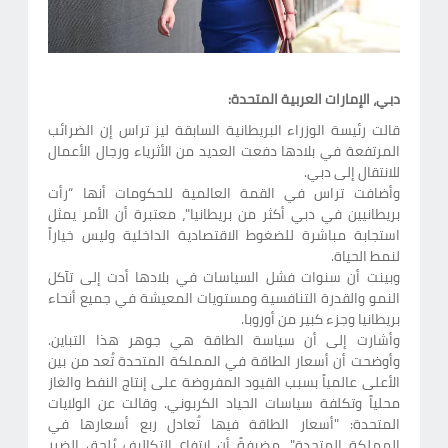
دبي، الإمارات العربية المتحدة:
قالت رئيسة الوزراء البريطانية السابقة ليز تراس إن الضرائب
المرتفعة في بلادها دفعت العديد من الأثرياء ورجال الأعمال
للانتقال إلى دبي.
وأضافت تراس في القمة العالمية للحكومات أنها “رأت
بريطانيين في دبي أكثر من بريطانيا"، معتبرة أن الأمر يمثل
استجابة مباشرة للضغوط الاقتصادية الداخلية وليس خياراً
لنمط الحياة.
وبينت أن سنوات فشل السياسات في بلادها أدت إلى تآكل
النمو والقدرة التنافسية ومستويات المعيشة في جميع أنحاء
بريطانيا وجزء كبير من أوروبا.
وأشارت إلى أن سياسة الطاقة هي جوهر هذا التباين.
وأوضحت أن أسعار الطاقة في المملكة المتحدة تُعد من بين
الأعلى عالمياً بسبب القيود المفروضة على إنتاج النفط والغاز
محلياً وتكلفة سياسات الحياد الكربوني. وقالت عن الولايات
المتحدة: "أسعار الطاقة فيها تُعادل ربع أسعارها في
المملكة المتحدة"، مضيفةً أن ارتفاع التكاليف يُلحق الضرر