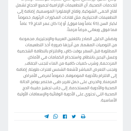
للخدمات الصحية، أن التطعيمات الإلزامية لجميع الحجاج تشمل
لقاح الحمى الشوكية، ولقاح الإنفلونزا الموسمية، إضافة إلى
التطعيمات الاختيارية، مثل لقاحات المكورات الرئوية، خصوصاً
لكبار السن (65 عاماً وما فوق)، أو إذا كان عمر الحاج 19 عاماً
فما فوق، ويعاني مرضاً مزمناً.
وتضمّن الدليل، الصادر باللغتين العربية والإنجليزية، مجموعة
من التوصيات المهمة، من أبرزها ضرورة أخذ التطعيمات
المطلوبة قبل السفر بوقت كافٍ، والالتزام بالنظافة الشخصية
وغسل اليدين بانتظام، واستخدام الكمامات في الأماكن
المزدحمة، وشرب كميات كافية من الماء لتجنب الجفاف،
وتجنب التعرض المباشر لأشعة الشمس لفترات طويلة، إضافة
إلى الالتزام بالأدوية الموصوفة، خصوصاً لمرضى الأمراض
المزمنة، والحرص على حمل تقرير طبي مختصر يوضح الحالة
الصحية والأدوية المستخدمة، إلى جانب تجهيز حقيبة الحج
الصحية التي تحتوي على الأدوية الوقائية والإسعافات الأولية
الأساسية.