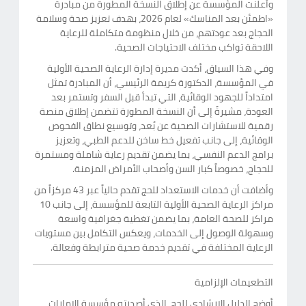
وأعلنت المؤسسة عن إطلاق النسخة المطورة من مبادرة
«اطمئن بعد المناسك» لعام 2026، بهدف تعزيز صحة وسلامة
الحجاج بعد عودتهم، من خلال منظومة متكاملة للرعاية
اللاحقة تواكب مختلف الاحتياجات الصحية.
وفي هذا السياق، أكدت مديرة إدارة الرعاية الصحية الأولية
في المؤسسة، الدكتورة كريمة الرئيسي، أن المبادرة تمثل
امتداداً للجهود الوقائية، التي تبدأ قبل السفر وتستمر بعد
العودة، مشيرةً إلى أن النسخة المطورة تتضمن إطلاق منصة
رقمية للاستشارات الصحية عن بُعد، وتوسيع نطاق الفحوص
الوقائية، إلى جانب تفعيل خط ساخن للدعم الطبي، وتعزيز
برامج الدعم النفسي، بما يضمن تقديم رعاية شاملة ومستمرة
للحجاج، خصوصاً كبار السن وأصحاب الأمراض المزمنة.
وأضافت أن خدمات الاستعداد للحج تقدم حالياً عبر 43 مركزاً من
مراكز الرعاية الصحية الأولية التابعة للمؤسسة، إلى جانب 10
مراكز للصحة العامة، بما يضمن تغطية جغرافية واسعة
وسهولة الوصول إلى الخدمات، ويعكس التكامل بين مستويات
الرعاية المختلفة في تقديم خدمة صحية مترابطة وفعالة.
التطعيمات الإلزامية
أوضح الدليل الإرشادي للحج، الذي أصدرته مؤسسة الإمارات