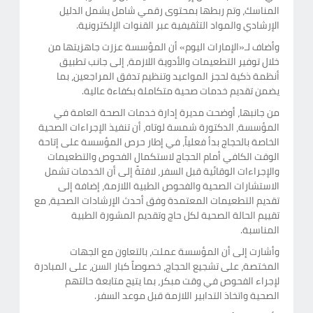
المناسك، وتم ربطها بمحتوى رقمي شامل يشمل الدليل
الإرشادي والمواد التثقيفية عبر القنوات الإلكترونية.
وأضاف لـ«الإمارات اليوم» أن المؤسسة عززت جاهزيتها من
خلال توفير التطعيمات والأدوية اللازمة، إلى جانب تطبيق
أنظمة ذكية لحجز المواعيد وتنظيم تدفق المراجعين، بما
يضمن تقديم خدمات صحية متكاملة بكفاءة عالية.
من جانبها، أوضحت مديرة إدارة خدمات الصحة العامة في
المؤسسة، الدكتورة شمسة لوتاه، أن تنفيذ الإجراءات الصحية
الخاصة بالحجاج بدأ فعلياً، في إطار حرص المؤسسة على إتاحة
الوقت الكافي أمام الحجاج لاستكمال الفحوص والتطعيمات
والإجراءات الوقائية قبل السفر، لافتةً إلى أن الخدمات تشمل
الاستشارات الصحية والفحوص الطبية اللازمة، إضافة إلى
تقديم التطعيمات المعتمدة وفق أحدث الإرشادات الصحية، مع
تقييم الحالة الصحية لكل حاج وتقديم المشورة الطبية
المناسبة.
وأشارت إلى أن المؤسسة عملت، بالتعاون مع الجهات
المختصة، على تشجيع الحجاج، خصوصاً كبار السن، على المبادرة
لإجراء الفحوص في وقت مبكر، بما يتيح متابعة حالتهم
الصحية واتخاذ التدابير اللازمة قبل موعد السفر.