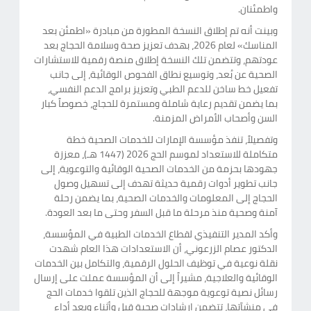
واطمئنان.
وبينت أنه تم إطلاق النسخة المطورة من مبادرة «اطمئن بعد
المناسك» لعام 2026، بهدف تعزيز صحة وسلامة الحجاج بعد
عودتهم، وتتضمن تلك النسخة إطلاق منصة رقمية للاستشارات
الصحية عن بُعد، وتوسيع نطاق الفحوص الوقائية، إلى جانب
تفعيل خط ساخن للدعم الطبي وتعزيز برامج الدعم النفسي،
بما يضمن تقديم رعاية شاملة ومستمرة للحجاج، خصوصاً كبار
السن وأصحاب الأمراض المزمنة.
وتفصيلاً، تنفذ مؤسسة الإمارات للخدمات الصحية خطة
متكاملة للاستعداد لموسم الحج 2026 (1447 هـ)، معززة
جهودها بحزمة من الخدمات الصحية الوقائية والتوعوية، إلى
جانب تطوير أدوات رقمية حديثة تهدف إلى تسهيل وصول
الحجاج إلى المعلومات والخدمات الصحية، بما يضمن رحلة
آمنة وصحية منذ مرحلة ما قبل السفر وحتى ما بعد العودة.
وأكد المدير التنفيذي لقطاع الخدمات الطبية في المؤسسة،
الدكتور عصام الزرعوني، أن الاستعدادات هذا العام شهدت
نقلة نوعية في توظيف الحلول الرقمية، والتكامل بين الخدمات
الوقائية والعلاجية، مشيراً إلى أن المؤسسة عملت على إرسال
رسائل نصية توعوية موجهة للحجاج الذين تلقوا خدمات الحج
في منشآتها، تتضمن إرشادات صحية قبل وأثناء وبعد أداء