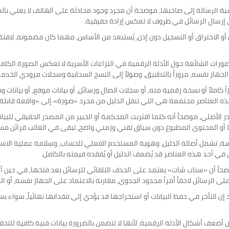
سبة الرسالة إلى صاحبها، موضحة أن مجرد وجود محادثة على الهاتف لا يعني با
تى إرسال الرسائل في ظروف لا تعكس إرادة حقيقية.
الاختراق أو التسجيل دون إذن، يُستبعد من الأساس، مهما كان مضمونه، لافتة إ
التصورات الشائعة حول الأدلة الرقمية في النزاعات الأسرية لا تعكس الصورة الكا
هاز نفسه، مروراً بالتطبيق، وصولاً إلى النسخ السحابية وسجلات مزودي الخدمة
كاملاً أو نسخة رقمية منه، أو سجلات اتصال ورسائل، أو بيانات موقع، أو بيانا
ن هذه العناصر مجتمعة هي التي تنقل الدليل من مجرد «صورة» إلى «واقعة قابلة
در الأصلي، موضحاً أنه كلما اقتربت المحكمة أو الخبير من المصدر الحقيقي للب
ها أو المحتوى المطبوع دون سياق تقني وزمني واضح، تبقى في الغالب قرائن مس
ر رئيسة، تشمل أصالة الدليل، وهوية المستخدم الفعلي للحساب، وسلامة عملية ا
ل في أحد هذه العناصر قد يُضعف الدليل أو يُفقده قيمته بالكامل.
ً أن «سناب شات» يعتمد على الحذف التلقائي للرسائل بعد فتحها، في حين أن «
 الرسائل لاحقاً أمراً محدود الجدوى، مقارنة بالاعتماد على الجهاز نفسه، أو ال
 إن التأخر في حفظ البيانات أو استخراجها قد يؤدي إلى فقدانها نهائياً، سواء بسب
ضعف أشكال الأدلة الرقمية، لأنها لا تتضمن بالضرورة بيانات فنية كافية للتحق