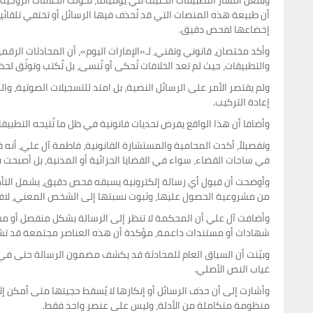
وبفعل انتشار التطبيقات الكثيف في يومياتنا، تحولت الخلافات الزوجية ف
أن طبيعة هذه المنصات التي قد تُحذف فيها الرسائل أو تختفي تلقائيا
إخضاعها لفحص دقيق.
وأكد مختصان، قانوني وتقني، لـ«الإمارات اليوم»، أن المحادثات الرقم
والتطبيقات، حيث لم تعد الخلافات تُحكى أو تُنسى، بل تُكتب وتوثّق لح
ولم يقتصر الأمر على الرسائل النصية، بل امتد للتسجيلات الصوتية، وا
إعادة التركيب.
وأضافا أن هذا الواقع يفرض تحديات قانونية في ظل ما تُتيحه التطبي
وتفصيلاً، أكدت المحامية والمستشارة القانونية، فاطمة آل علي، أن
في ساحات القضاء، سواء في القضايا الجزائية أو المدنية، بل أصبحت ف
وأوضحت أن قبول أي رسالة إلكترونية يسبقه فحص دقيق، يشمل التأكد م
من مشروعية الحصول عليها، وثبوت نسبتها إلى الشخص المعني، لافتة إ
وأضافت آل علي أن المحكمة لا تنظر إلى الرسالة بشكل منفصل أو مجت
شهادات أو مستندات داعمة، مؤكدة أن هذه العناصر مجتمعة قد تشكل
وبيّنت أن السياق العام للمحادثة قد يكشف مضمون الرسالة حتى في ح
غياب النص الأصلي.
وأشارت إلى أن حذف الرسائل أو إنكارها لا يُسقط حجيتها متى أمكن إثبا
منظومة متكاملة من الأدلة، وليس على عنصر واحد فقط.