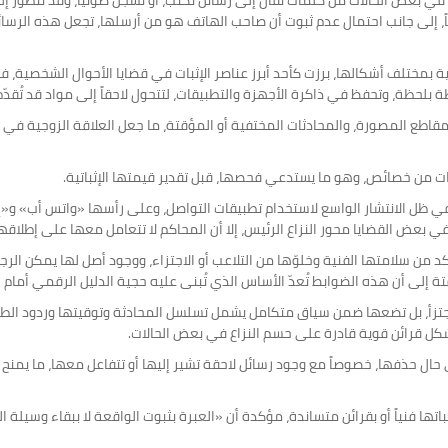
ي بعض الحالات من كلمات تُقال إلى رسائل تُكتب، أو تُسجل صوتياً، وقد تتطور إلى «
ً، إلى جانب احتمال عدم ثبوت أن صاحب الهاتف هو من أرسلها، تجعل هذه الرسائل
ية بمختلف أشكالها، برزت كأحد أبرز عناصر الإثبات في قضايا الأحوال الشخصية، في
ظة بلحظة، وتحفظ في ذاكرة الأجهزة والتطبيقات، لتتحول لاحقاً إلى مواد قد تُقدّم
لمقاطع المصورة، والمحادثات المختفية أو المؤقتة، ما جعل العلاقة الزوجية في 
قات من خصائص، وهو ما يستدعي فحصها، قبل تقدير قيمتها الإثباتية.
ه في ظل الانتشار الواسع لاستخدام تطبيقات التواصل، وعلى رأسها «واتس أب» و
ي بعض القضايا محور النزاع الرئيس، إلا أن المحاكم لا تتعامل معها على إطلاقها
ن سلامتها الفنية وخلوّها من التلاعب أو الاجتزاء، ووجود أصل لها يمكن الرج
لى أن هذه الضوابط تُعدّ الأساس الذي تُبنى عليه حجية الدليل الرقمي أمام ا
زأ، بل تضعها ضمن سياق متكامل يشمل تسلسل المحادثة وتوقيتها وردود الطرف ا
 قرائن قوية قادرة على حسم النزاع في بعض الحالات.
ال حذفها، خصوصاً مع وجود رسائل لاحقة تشير إليها أو تتفاعل معها، ما يمنح
تها فنياً أو بقرائن متساندة، مؤكدة أن «العبرة بثبوت الواقعة لا ببقاء وسيلة ا