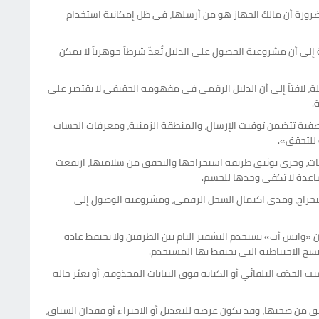
لضرورة أن مالك الجهاز هو من أرسلها، في ظل إمكانية استخدام
لى أن مشروعية الحصول على الدليل تُعدّ شرطاً جوهرياً لا يمكن
ملة، لافتاً إلى أن الدليل الرقمي في مفهومه الحقيقي لا يقتصر على
.
ت وصفية تتضمن توقيت الإرسال، والمنطقة الزمنية، ومعرفات الحساب
 للتحقق».
يانات، وجرى توثيق طريقة استخراجها والتحقق من سلامتها، ارتفعت
اعدة لا تكفي وحدها للحسم.
لاستخراج، ومدى اكتمال السجل الرقمي، ومشروعية الوصول إلى
واتس أب» يستخدم التشفير التام بين الطرفين ولا يحتفظ عادة
نسخ الاحتياطية التي يحتفظ بها المستخدم.
ب الحذف التلقائي أو الكتابة فوق البيانات المحذوفة، أو تغيّر حالة
ق من صحتها، وقد تكون عرضة للتعديل أو الاجتزاء أو فقدان السياق،