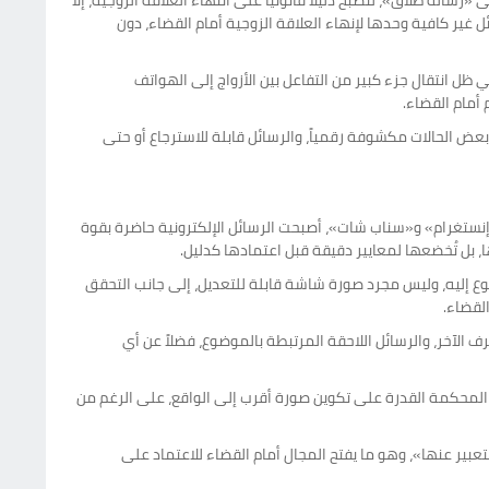
رسالة طلاق»، لتصبح دليلاً قانونياً على انتهاء العلاقة الزوجية، إلا
 غير كافية وحدها لإنهاء العلاقة الزوجية أمام القضاء، دون
 ظل انتقال جزء كبير من التفاعل بين الأزواج إلى الهواتف
 أمام القضاء.
بعض الحالات مكشوفة رقمياً، والرسائل قابلة للاسترجاع أو حتى
«إنستغرام» و«سناب شات»، أصبحت الرسائل الإلكترونية حاضرة بقوة
، بل تُخضعها لمعايير دقيقة قبل اعتمادها كدليل.
وع إليه، وليس مجرد صورة شاشة قابلة للتعديل، إلى جانب التحقق
لقضاء.
لآخر، والرسائل اللاحقة المرتبطة بالموضوع، فضلاً عن أي
 المحكمة القدرة على تكوين صورة أقرب إلى الواقع، على الرغم من
لتعبير عنها»، وهو ما يفتح المجال أمام القضاء للاعتماد على