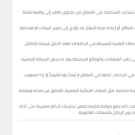
، ما يساعد المحكمة على الانتقال من محتوى ظاهر إلى واقعة قابلة
لنظام، أو إعادة ضبط الجهاز، قد تؤدي إلى تغيير البيانات أو فقدانها
طاء التقنية البسيطة في البداية قد تفقد الدليل قيمته بالكامل
إلى جانب الشهادات والوقائع المرتبطة بها، ما يجعل الرسالة الرقمية
لنزاعات، لكنها في المقابل لا يُعتدّ بها قانونياً إلا إذا استوفت
قنية مختصة، مثل الجهات الجنائية الرقمية، للتحقق من صحته وسلامة
الوقت ذاته يضع ضوابط صارمة تضمن عدم بناء أحكام مصيرية على أدلة
ون الإخلال بالضمانات القانونية.