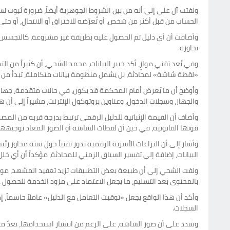
ولفتت آل علي إلى أنه من بين الشروط الجوهرية أيضاً، ضرورة ثبوت ن
الحساب من قبل أكثر من شخص، أو تُعرّضه للاختراق أو الانتحال، أو ح
وأضافت أن أي دليل تم الحصول عليه بطريقة غير مشروعة، كالتجسس أو 
تجاوزه.
وفي بُعد تقني موازٍ، أكد خبير البيانات، محمد الشحي، أن كثيراً من 
«لقطة شاشة» لمحادثة، بل يشمل منظومة بيانات متكاملة، تبدأ من الج
وأوضح أن ما يُعرض أمام المحكمة قد يكون، في حالات متقدمة، جهازاً 
والجهاز، وسجلات الدخول، وعناوين بروتوكول الإنترنت، مشيراً إلى أ
وأضاف أن القيمة الإثباتية للدليل الرقمي ترتبط بدرجة قربه من المص
قوتها القانونية، في حين أن لقطات الشاشة أو الصور المعاد توجيه
وأشار إلى أن النزاعات الأسرية الرقمية تدور تقنياً حول ستة محاو
البيانات، إضافة إلى تفسير السياق الزمني للمحادثة، مؤكداً أن أي خل
ولفت الشحي إلى أن طبيعة بعض التطبيقات تزيد تعقيد المشهد، موضحا
بالمحتوى بعد التسليم، ما يجعل الاعتماد على مزود الخدمة للحصول على
وأكد أن هذا الواقع يجعل «توقيت التعامل مع الدليل» عاملاً حاسماً، إذ
السجلات.
وشدد على أن صور الشاشة، على الرغم من انتشار استخدامها، تعدّ من أ