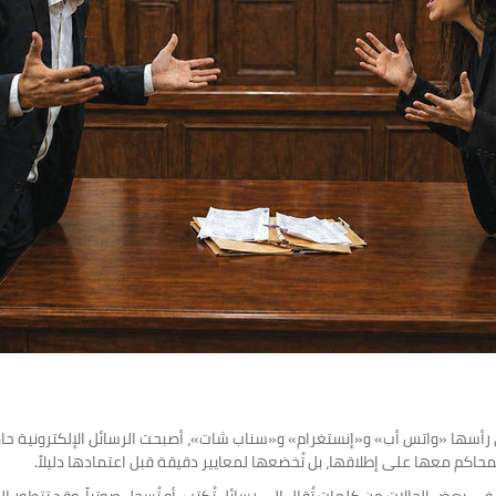
 رأسها «واتس أب» و«إنستغرام» و«سناب شات»، أصبحت الرسائل الإلكترونية حاضر
محاكم معها على إطلاقها، بل تُخضعها لمعايير دقيقة قبل اعتمادها دليلاً.