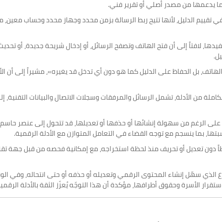
ى ما يدعمها من مصدر أصلي أو تقرير فني.
م في تقييم الدليل، لأنها تتيح ربط الرسالة بزمن محدد وجهاز محدد وحساب معين
دها، لافتاً إلى أن فتح الهاتف وتصفح الرسائل، أو إدخال شريحة جديدة، أو تحديث ا
ل.
تف، بل الحفاظ على الدليل كما هو دون أي تدخل قد يغيره»، مشيراً إلى أن الأخ
 متكاملة من الأدلة، تشمل الرسائل والمرفقات وسجلات الاتصال والبيانات التقنية، 
، على الرغم من سهولة إنشائها أو حذفها أو تعديلها، قد تتحول إلى عنصر حاسم في ا
ها، بما ينسجم مع توجه القضاء في التعامل المتوازن مع الأدلة الرقمية.
محفوظاً دون تعديل أو تحريف منذ لحظة استخراجه، مع إمكانية فحصه من قبل جهة ت
سارع الذي سهّل إنشاء المحتوى الرقمي وتعديله أو حذفه أو حتى انتحاله، وفي 
 الأسرة وحقوق أطرافها، مؤكدة أن هذا التوجّه يُعزّز الثقة بالأدلة الرقمية د