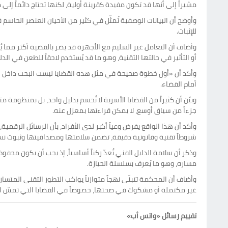
مشيراً إلى أنها قد تكون مفيدة كقرينة أولية، لكنها تحتاج دائماً إل
وأوضح أن البيانات الوصفية تُمثّل في كثير من الأحيان العنصر الحاس
للإثبات.
وأضاف أن التعامل غير السليم مع الأجهزة قد يضر بالقضية أكثر مما يُفي
أو التأثير في حالتها التقنية، وهو ما قد يُستخدم لاحقاً للطعن في الدلي
وأكد أن «أول خطوة صحيحة في مثل هذه القضايا ليست البحث داخل الها
أمام القضاء.
وبيّن أن كثيراً من القضايا الأسرية لا تُحسم بدليل واحد، بل بمنظومة
جزءاً من سياق أوسع، لا يمكن قراءتها بمعزل عنه.
وأكد أن هذا الواقع يفرض وعياً أكبر لدى الأفراد، بأن الرسائل الرقمية
شروطاً تقنية وقانونية دقيقة، تضمن سلامتها ومصداقيتها وثبوت نسبت
وذكر أن سلامة الدليل الفني تُعدّ ركناً أساسياً، إذ يجب أن يكون 
مساره، وهو ما يُعرف بسلسلة الحيازة.
وأضاف أن المحكمة تتبنّى نهجاً متوازناً يواكب التطور التقني المت
غير مكتملة أو مشكوك في صحتها، خصوصاً في القضايا التي تمسّ استقرار
تقييم رسائل «واتس أب»